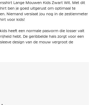
persshirt Lange Mouwen Kids Zwart Wit. Met dit
hirt ben je goed uitgerust om optimaal te
den. Niemand verslaat jou nog in de zestienmeter
irt voor kids!
kids heeft een normale pasvorm die losser valt
rijheid hebt. De geribbelde hals zorgt voor een
t sleeve design van de mouw vergroot de
k en reflex soepel uitgevoerd kan worden.
, geribbelde kraag geeft stabiliteit en een
gen ervoor dat je direct herkenbaar bent op het
omfort biedt.
cycled polyester. Dit materiaal is voorzien van
 dat zweet wordt afgevoerd naar de bovenste
rtabel tijdens het trainen.