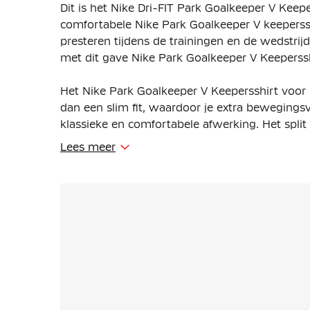
Dit is het Nike Dri-FIT Park Goalkeeper V Kee
comfortabele Nike Park Goalkeeper V keeperss
presteren tijdens de trainingen en de wedstrij
met dit gave Nike Park Goalkeeper V Keeperssh
Het Nike Park Goalkeeper V Keepersshirt voor 
dan een slim fit, waardoor je extra bewegingsv
klassieke en comfortabele afwerking. Het spli
bewegingsvrijheid in de armen, zodat elke dui
Lees meer
Het Nike Park Keepersshirt heeft een opstaande
sportieve look. De opvallende mouwdesign zor
veld, terwijl het shirt tegelijkertijd optimaal c
Het Nike Keepersshirt is gemaakt van 100% gere
de Nike Dri-FIT technologie, wat ervoor zorgt
laag van shirt. Hierdoor blijf je droog en comfo