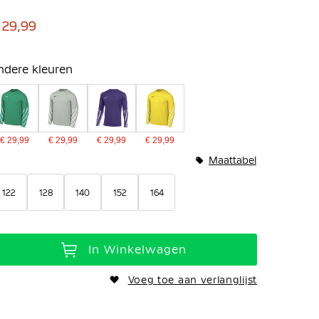
 29,99
ndere kleuren
€ 29,99
€ 29,99
€ 29,99
€ 29,99
Maattabel
122
128
140
152
164
In Winkelwagen
Voeg toe aan verlanglijst