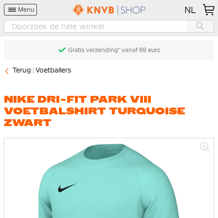
NL
Menu
Gratis verzending* vanaf 69 euro
Terug
Voetballers
NIKE DRI-FIT PARK VIII
VOETBALSHIRT TURQUOISE
ZWART
Ga
naar
het
einde
van
de
afbeeldingen-
gallerij