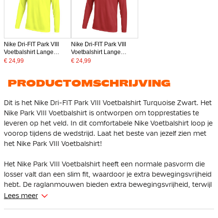
Nike Dri-FIT Park VIII
Nike Dri-FIT Park VIII
Voetbalshirt Lange
Voetbalshirt Lange
Mouwen Neongeel Zwart
Mouwen Rood Wit
€ 24,99
€ 24,99
PRODUCTOMSCHRIJVING
Dit is het Nike Dri-FIT Park VIII Voetbalshirt Turquoise Zwart. Het
Nike Park VIII Voetbalshirt is ontworpen om topprestaties te
leveren op het veld. In dit comfortabele Nike Voetbalshirt loop je
voorop tijdens de wedstrijd. Laat het beste van jezelf zien met
het Nike Park VIII Voetbalshirt!
Het Nike Park VIII Voetbalshirt heeft een normale pasvorm die
losser valt dan een slim fit, waardoor je extra bewegingsvrijheid
hebt. De raglanmouwen bieden extra bewegingsvrijheid, terwijl
de geribbelde hals zorgt voor een klassieke en comfortabele
Lees meer
afwerking.