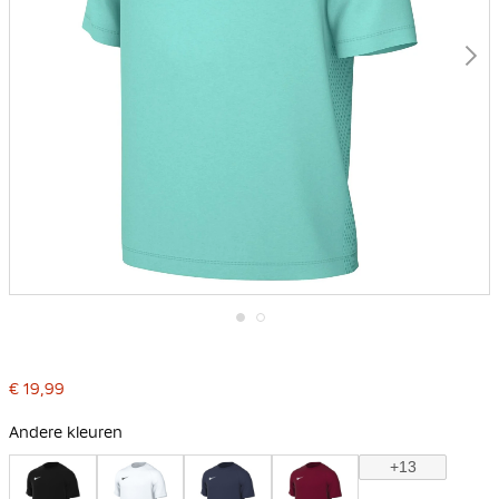
Ga
naar
het
€ 19,99
begin
van
de
Andere kleuren
afbeeldingen-
gallerij
+13