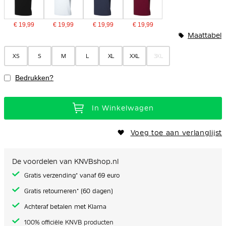
€ 19,99
€ 19,99
€ 19,99
€ 19,99
Maattabel
XS
S
M
L
XL
XXL
3XL
Bedrukken?
In Winkelwagen
Voeg toe aan verlanglijst
De voordelen van KNVBshop.nl
Gratis verzending* vanaf 69 euro
Gratis retourneren* (60 dagen)
Achteraf betalen met Klarna
100% officiële KNVB producten