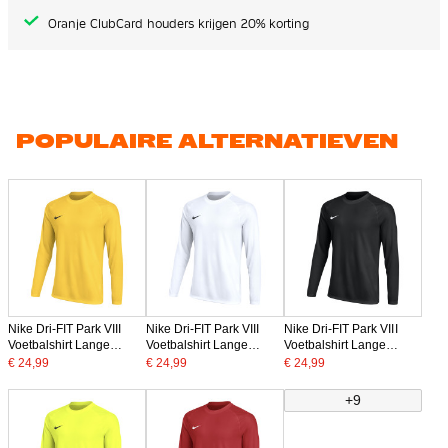
Oranje ClubCard houders krijgen 20% korting
POPULAIRE ALTERNATIEVEN
Nike Dri-FIT Park VIII
Nike Dri-FIT Park VIII
Nike Dri-FIT Park VIII
Voetbalshirt Lange
Voetbalshirt Lange
Voetbalshirt Lange
Mouwen Geel Zwart
Mouwen Wit Zwart
Mouwen Zwart Wit
€ 24,99
€ 24,99
€ 24,99
+9