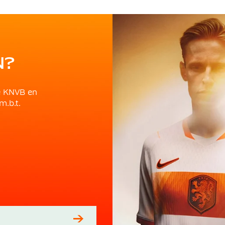
N?
e KNVB en
m.b.t.