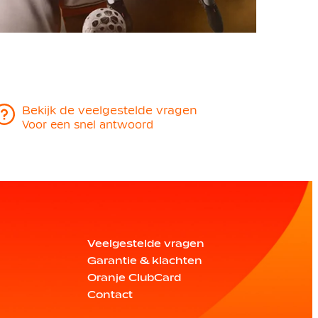
Bekijk de veelgestelde vragen
Voor een snel antwoord
Veelgestelde vragen
Garantie & klachten
Oranje ClubCard
Contact