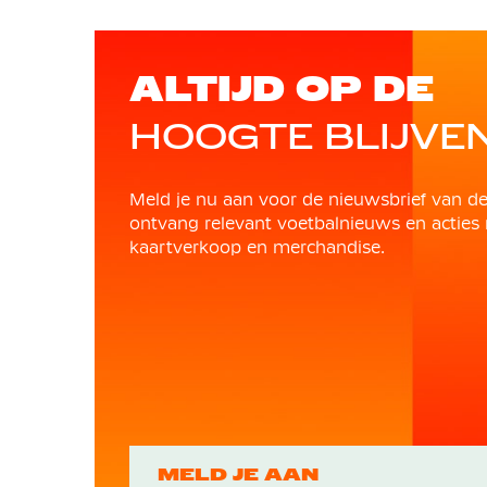
ALTIJD OP DE
HOOGTE BLIJVE
Meld je nu aan voor de nieuwsbrief van d
ontvang relevant voetbalnieuws en acties 
kaartverkoop en merchandise.
MELD JE AAN