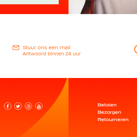
Stuur ons een mail
Antwoord binnen 24 uur
Betalen
Bezorgen
Retourneren