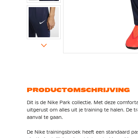
Ga
naar
het
begin
van
de
afbeeldingen-
gallerij
PRODUCTOMSCHRIJVING
Dit is de Nike Park collectie. Met deze comfor
uitgerust om alles uit je training te halen. De 
aanval te gaan.
De Nike trainingsbroek heeft een standaard p