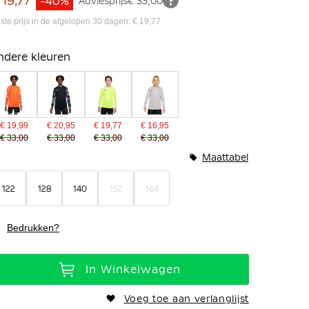
 19,77
-40%
Adviesprijs
€ 33,00
ste prijs in de afgelopen 30 dagen: € 19,77
ndere kleuren
€ 19,99
€ 20,95
€ 19,77
€ 16,95
€ 33,00
€ 33,00
€ 33,00
€ 33,00
Maattabel
122
128
140
152
164
Bedrukken?
In Winkelwagen
Voeg toe aan verlanglijst