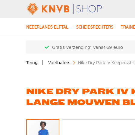
NEDERLANDS ELFTAL
SCHEIDSRECHTERS
TRAIN
Gratis verzending* vanaf 69 euro
Terug
Voetballers
Nike Dry Park IV Keeperssh
NIKE DRY PARK IV
LANGE MOUWEN B
Ga
naar
het
einde