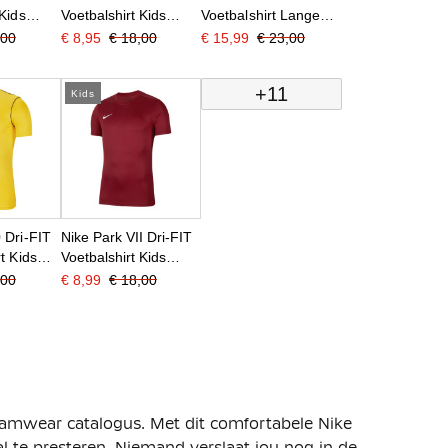
 Kids
Voetbalshirt Kids
Voetbalshirt Lange
Donkerblauw
Mouwen Kids
,00
€ 8,95
€ 18,00
€ 15,99
€ 23,00
Donkerblauw
+11
Kids
 Dri-FIT
Nike Park VII Dri-FIT
t Kids
Voetbalshirt Kids
Bordeauxrood
,00
€ 8,99
€ 18,00
teamwear catalogus. Met dit comfortabele Nike
l te presteren. Niemand verslaat jou nog in de