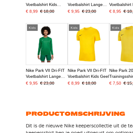
Voetbalshirt Kids
Voetbalshirt Lange
Voetbalshirt
Blauw
Mouwen Kids Blauw
Groen
€ 8,99
€ 18,00
€ 9,95
€ 23,00
€ 8,95
€ 18
Kids
Kids
Kids
Nike Park VII Dri-FIT
Nike Park VII Dri-FIT
Nike Park 20
Voetbalshirt Lange
Voetbalshirt Kids Geel
Trainingsshir
Mouwen Kids Groen
Geel
€ 9,95
€ 23,00
€ 8,99
€ 18,00
€ 7,50
€ 15
PRODUCTOMSCHRIJVING
Dit is de nieuwe Nike keeperscollectie uit de 
keepersshirt ben je goed uitgerust om optimaa