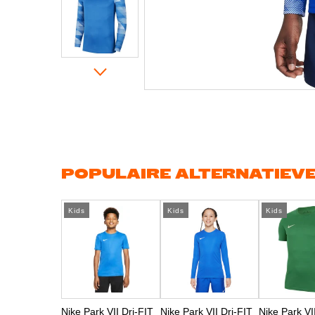
Ga
naar
het
begin
van
de
afbeeldingen-
gallerij
POPULAIRE ALTERNATIEV
Kids
Kids
Kids
Nike Park VII Dri-FIT
Nike Park VII Dri-FIT
Nike Park VI