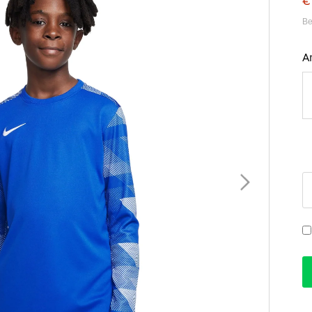
€
Be
A