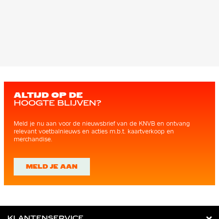
ALTIJD OP DE
HOOGTE BLIJVEN?
Meld je nu aan voor de nieuwsbrief van de KNVB en ontvang
relevant voetbalnieuws en acties m.b.t. kaartverkoop en
merchandise.
MELD JE AAN
KLANTENSERVICE