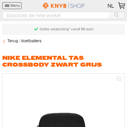
NL
Menu
Gratis verzending* vanaf 69 euro
Terug
Voetballers
NIKE ELEMENTAL TAS
CROSSBODY ZWART GRIJS
Ga
naar
het
einde
van
de
afbeeldingen-
gallerij