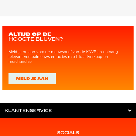
ALTIJD OP DE
HOOGTE BLIJVEN?
Meld je nu aan voor de nieuwsbrief van de KNVB en ontvang
relevant voetbalnieuws en acties m.b.t. kaartverkoop en
merchandise.
MELD JE AAN
KLANTENSERVICE
SOCIALS