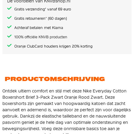
De voordelen van KNVBshop.nl
gallerij
Gratis verzending* vanaf 69 euro
Gratis retourneren* (60 dagen)
Achteraf betalen met Klarna
100% officiële KNVB producten
Oranje ClubCard houders krijgen 20% korting
PRODUCTOMSCHRIJVING
Ontdek ultiem comfort en stijl met deze Nike Everyday Cotton
Boxershort Brief 3-Pack Zwart Oranje Rood Zwart. Deze
boxershorts zijn gemaakt van hoogwaardig katoen dat zacht
aanvoelt en ademend is, waardoor ze perfect zijn voor dagelijks
gebruik. Dankzij de elastische tailleband en de nauwsluitende
pasvorm geniet je de hele dag van optimale ondersteuning en
bewegingsvrijheid. Voeg deze onmisbare basics toe aan je