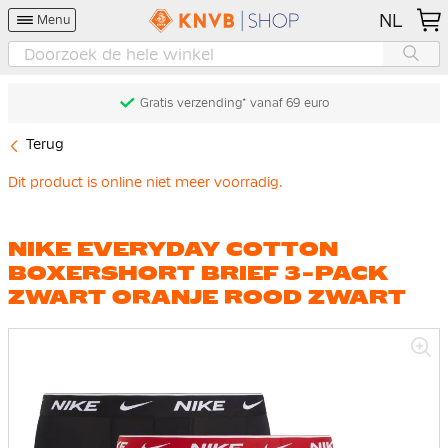
NL
Menu
Gratis verzending* vanaf 69 euro
Terug
Dit product is online niet meer voorradig.
NIKE EVERYDAY COTTON
BOXERSHORT BRIEF 3-PACK
ZWART ORANJE ROOD ZWART
Ga
naar
het
einde
van
de
afbeeldingen-
gallerij