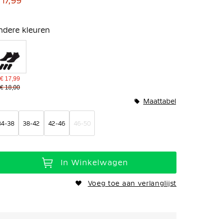
 17,99
ndere kleuren
€ 17,99
€ 18,00
Maattabel
34-38
38-42
42-46
46-50
In Winkelwagen
Voeg toe aan verlanglijst