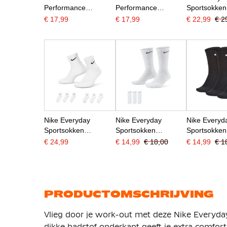
Performance
Performance
Sportsokken
Enkelsokken Basics
Enkelsokken Basics
Cushioned 6
€ 17,99
€ 17,99
€ 22,99
€ 2
6-Pack Kleuters Wit
6-Pack Kleuters Zwart
Zwart
Zwart
Wit
Nike Everyday
Nike Everyday
Nike Everyd
Sportsokken
Sportsokken
Sportsokken
Cushioned Halfhoog
Cushioned 3-Pack Wit
Cushioned 
€ 24,99
€ 14,99
€ 18,00
€ 14,99
€ 1
6-Pack Wit Zwart
Zwart
Zwart Wit
PRODUCTOMSCHRIJVING
Vlieg door je work-out met deze Nike Everyd
dikke badstof onderkant geeft je extra comfort