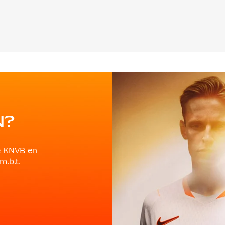
N?
e KNVB en
m.b.t.