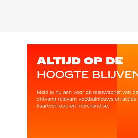
ALTIJD OP DE
HOOGTE BLIJVE
Meld je nu aan voor de nieuwsbrief van d
ontvang relevant voetbalnieuws en acties 
kaartverkoop en merchandise.