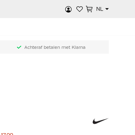
NL
k
Achteraf betalen met Klarna