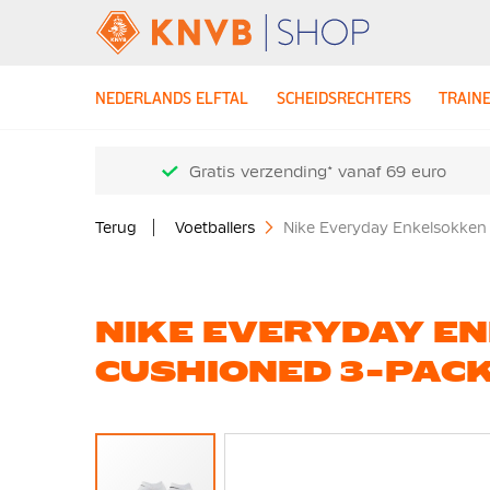
NEDERLANDS ELFTAL
SCHEIDSRECHTERS
TRAIN
Gratis verzending* vanaf 69 euro
Terug
Voetballers
Nike Everyday Enkelsokken
NIKE EVERYDAY E
CUSHIONED 3-PAC
Ga
naar
het
einde