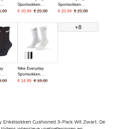
Sportsokken
Sportsokken
-Pack Wit
Cushioned 6-Pack
Cushioned Halfhoog
5,00
€ 20,99
€ 25,00
€ 20,99
€ 25,00
Zwart Wit
6-Pack Zwart Wit
+8
ay
Nike Everyday
Sportsokken
3-Pack
Cushioned 3-Pack Wit
8,00
€ 14,99
€ 18,00
Grijs Zwart
ay Enkelsokken Cushioned 3-Pack Wit Zwart. De
 tijdens intensieve voetoefeningen en