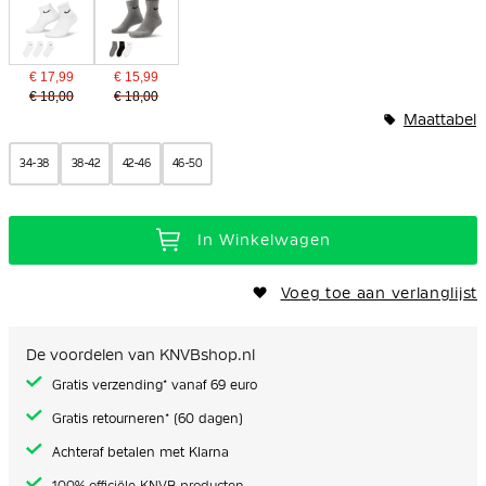
€ 17,99
€ 15,99
€ 18,00
€ 18,00
Maattabel
34-38
38-42
42-46
46-50
In Winkelwagen
Voeg toe aan verlanglijst
De voordelen van KNVBshop.nl
Gratis verzending* vanaf 69 euro
Gratis retourneren* (60 dagen)
Achteraf betalen met Klarna
100% officiële KNVB producten