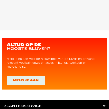
ALTIJD OP DE
HOOGTE BLIJVEN?
Meld je nu aan voor de nieuwsbrief van de KNVB en ontvang
relevant voetbalnieuws en acties m.b.t. kaartverkoop en
merchandise.
MELD JE AAN
KLANTENSERVICE