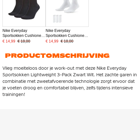
Nike Everyday
Nike Everyday
Sportsokken Cushioned
Sportsokken Cushioned
3-Pack Zwart Wit
3-Pack Wit Zwart
€ 14,99
€ 18,00
€ 14,99
€ 18,00
PRODUCTOMSCHRIJVING
Vlieg moeiteloos door je work-out met deze Nike Everyday
Sportsokken Lightweight 3-Pack Zwart Wit. Het zachte garen in
combinatie met zweetafvoerende technologie zorgt ervoor dat
je voeten droog en comfortabel blijven, zelfs tijdens intensieve
trainingen!