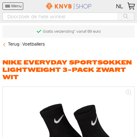
NL
Menu
Gratis verzending* vanaf 69 euro
Terug
Voetballers
NIKE EVERYDAY SPORTSOKKEN
LIGHTWEIGHT 3-PACK ZWART
WIT
Ga
naar
het
einde
van
de
afbeeldingen-
gallerij