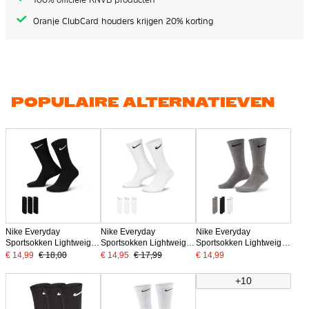
Oranje ClubCard houders krijgen 20% korting
POPULAIRE ALTERNATIEVEN
Nike Everyday
Nike Everyday
Nike Everyday
Sportsokken Lightweight
Sportsokken Lightweight
Sportsokken Lightweight
3-Pack Zwart Wit
3-Pack Wit Zwart
3-Pack Grijs Zwart Wit
€ 14,99
€ 18,00
€ 14,95
€ 17,99
€ 14,99
+10