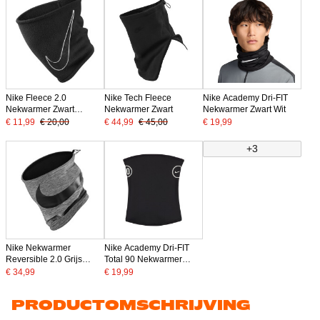
Nike Fleece 2.0
Nike Tech Fleece
Nike Academy Dri-FIT
Nekwarmer Zwart
Nekwarmer Zwart
Nekwarmer Zwart Wit
Swoosh Wit -
€ 11,99
€ 20,00
€ 44,99
€ 45,00
€ 19,99
KNVBshop.nl
+3
Nike Nekwarmer
Nike Academy Dri-FIT
Reversible 2.0 Grijs
Total 90 Nekwarmer
Zwart - KNVBshop.nl
Zwart Wit
€ 34,99
€ 19,99
PRODUCTOMSCHRIJVING