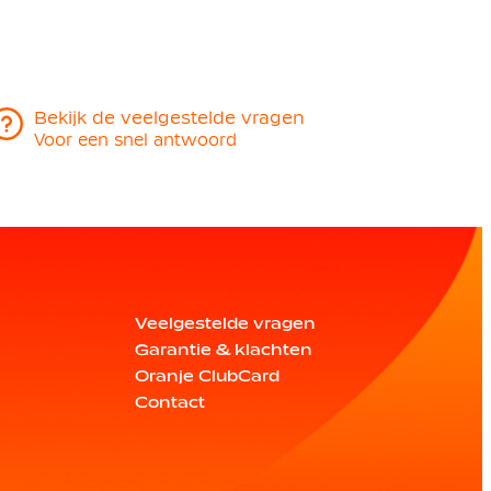
Bekijk de veelgestelde vragen
Voor een snel antwoord
Veelgestelde vragen
Garantie & klachten
Oranje ClubCard
Contact