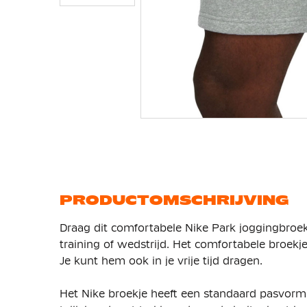
Ga
naar
het
begin
van
de
afbeeldingen-
gallerij
PRODUCTOMSCHRIJVING
Draag dit comfortabele Nike Park joggingbroek
training of wedstrijd. Het comfortabele broekj
Je kunt hem ook in je vrije tijd dragen.
Het Nike broekje heeft een standaard pasvorm 