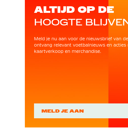
ALTIJD OP DE
HOOGTE BLIJVE
Meld je nu aan voor de nieuwsbrief van d
ontvang relevant voetbalnieuws en acties 
kaartverkoop en merchandise.
MELD JE AAN