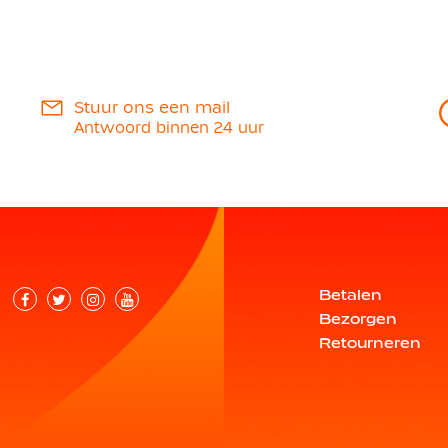
Stuur ons een mail
Antwoord binnen 24 uur
Betalen
Bezorgen
Retourneren