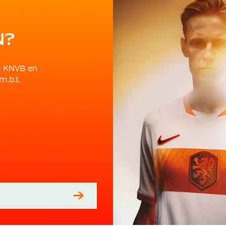
N?
e KNVB en
m.b.t.