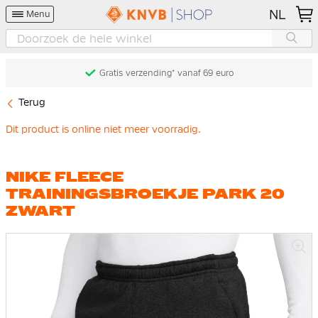
NL
Menu
Gratis verzending* vanaf 69 euro
Terug
Dit product is online niet meer voorradig.
NIKE FLEECE
TRAININGSBROEKJE PARK 20
ZWART
Ga
naar
het
einde
van
de
afbeeldingen-
gallerij