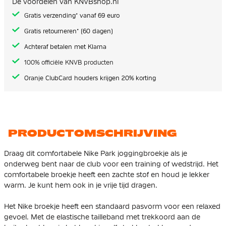
De voordelen van KNVBshop.nl
gallerij
Gratis verzending* vanaf 69 euro
Gratis retourneren* (60 dagen)
Achteraf betalen met Klarna
100% officiële KNVB producten
Oranje ClubCard houders krijgen 20% korting
PRODUCTOMSCHRIJVING
Draag dit comfortabele Nike Park joggingbroekje als je
onderweg bent naar de club voor een training of wedstrijd. Het
comfortabele broekje heeft een zachte stof en houd je lekker
warm. Je kunt hem ook in je vrije tijd dragen.
Het Nike broekje heeft een standaard pasvorm voor een relaxed
gevoel. Met de elastische tailleband met trekkoord aan de