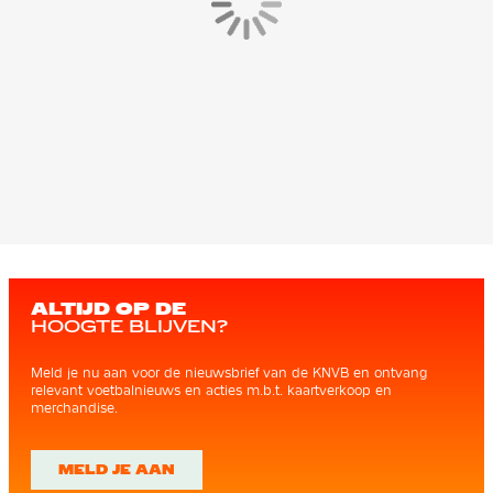
ALTIJD OP DE
HOOGTE BLIJVEN?
Meld je nu aan voor de nieuwsbrief van de KNVB en ontvang
relevant voetbalnieuws en acties m.b.t. kaartverkoop en
merchandise.
MELD JE AAN