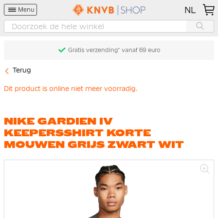
NL
Menu
Gratis verzending* vanaf 69 euro
Terug
Dit product is online niet meer voorradig.
NIKE GARDIEN IV
KEEPERSSHIRT KORTE
MOUWEN GRIJS ZWART WIT
Ga
naar
het
einde
van
de
afbeeldingen-
gallerij