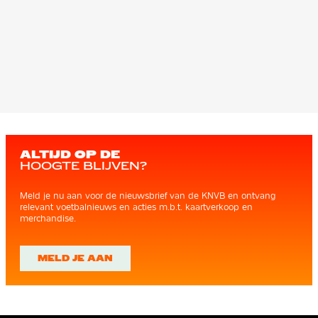
ALTIJD OP DE
HOOGTE BLIJVEN?
Meld je nu aan voor de nieuwsbrief van de KNVB en ontvang
relevant voetbalnieuws en acties m.b.t. kaartverkoop en
merchandise.
MELD JE AAN