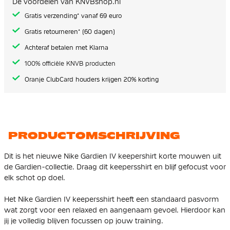
De voordelen van KNVBshop.nl
gallerij
Gratis verzending* vanaf 69 euro
Gratis retourneren* (60 dagen)
Achteraf betalen met Klarna
100% officiële KNVB producten
Oranje ClubCard houders krijgen 20% korting
PRODUCTOMSCHRIJVING
Dit is het nieuwe Nike Gardien IV keepershirt korte mouwen uit
de Gardien-collectie. Draag dit keepersshirt en blijf gefocust voor
elk schot op doel.
Het Nike Gardien IV keepersshirt heeft een standaard pasvorm
wat zorgt voor een relaxed en aangenaam gevoel. Hierdoor kan
jij je volledig blijven focussen op jouw training.