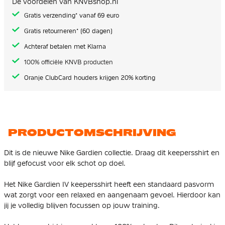
De voordelen van KNVBshop.nl
gallerij
Gratis verzending* vanaf 69 euro
Gratis retourneren* (60 dagen)
Achteraf betalen met Klarna
100% officiële KNVB producten
Oranje ClubCard houders krijgen 20% korting
PRODUCTOMSCHRIJVING
Dit is de nieuwe Nike Gardien collectie. Draag dit keepersshirt en
blijf gefocust voor elk schot op doel.
Het Nike Gardien IV keepersshirt heeft een standaard pasvorm
wat zorgt voor een relaxed en aangenaam gevoel. Hierdoor kan
jij je volledig blijven focussen op jouw training.