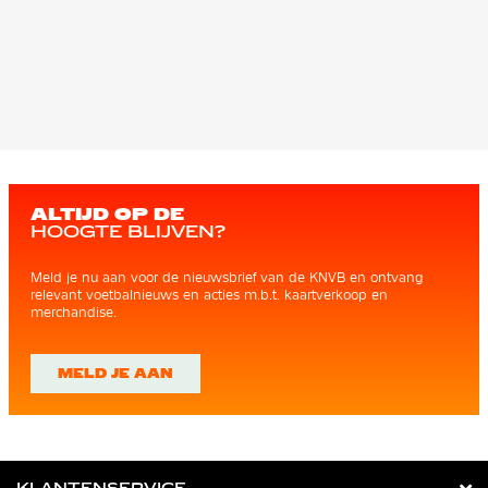
ALTIJD OP DE
HOOGTE BLIJVEN?
Meld je nu aan voor de nieuwsbrief van de KNVB en ontvang
relevant voetbalnieuws en acties m.b.t. kaartverkoop en
merchandise.
MELD JE AAN