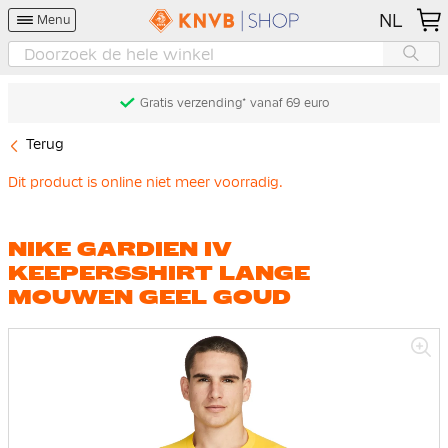
NL
Menu
Gratis verzending* vanaf 69 euro
Terug
Dit product is online niet meer voorradig.
NIKE GARDIEN IV
KEEPERSSHIRT LANGE
MOUWEN GEEL GOUD
Ga
naar
het
einde
van
de
afbeeldingen-
gallerij