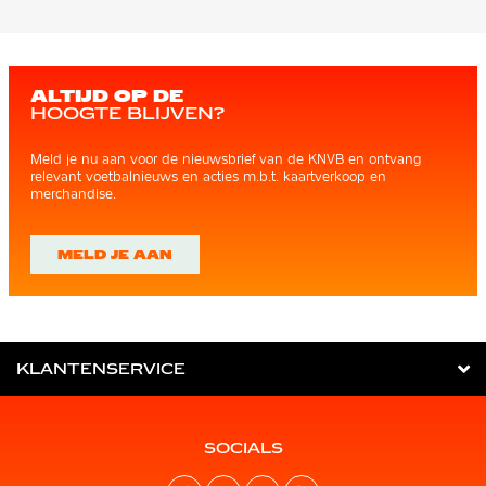
ALTIJD OP DE
HOOGTE BLIJVEN?
Meld je nu aan voor de nieuwsbrief van de KNVB en ontvang
relevant voetbalnieuws en acties m.b.t. kaartverkoop en
merchandise.
MELD JE AAN
KLANTENSERVICE
SOCIALS