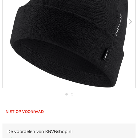
Ga
naar
het
NIET OP VOORRAAD
begin
van
de
afbeeldingen-
De voordelen van KNVBshop.nl
gallerij