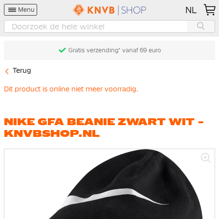
NL
Menu
Gratis verzending* vanaf 69 euro
Terug
Dit product is online niet meer voorradig.
NIKE GFA BEANIE ZWART WIT -
KNVBSHOP.NL
Ga
naar
het
einde
van
de
afbeeldingen-
gallerij