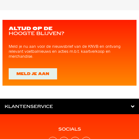
ALTIJD OP DE
HOOGTE BLIJVEN?
Meld je nu aan voor de nieuwsbrief van de KNVB en ontvang
relevant voetbalnieuws en acties m.b.t. kaartverkoop en
merchandise.
MELD JE AAN
KLANTENSERVICE
SOCIALS