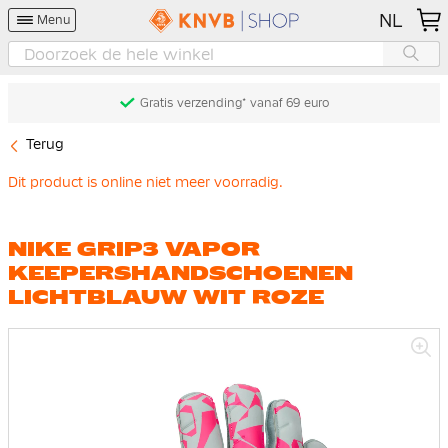
NL
Menu
Gratis verzending* vanaf 69 euro
Terug
Dit product is online niet meer voorradig.
NIKE GRIP3 VAPOR
KEEPERSHANDSCHOENEN
LICHTBLAUW WIT ROZE
Ga
naar
het
einde
van
de
afbeeldingen-
gallerij