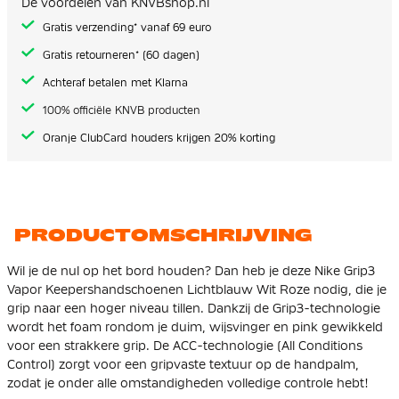
De voordelen van KNVBshop.nl
gallerij
Gratis verzending* vanaf 69 euro
Gratis retourneren* (60 dagen)
Achteraf betalen met Klarna
100% officiële KNVB producten
Oranje ClubCard houders krijgen 20% korting
PRODUCTOMSCHRIJVING
Wil je de nul op het bord houden? Dan heb je deze Nike Grip3
Vapor Keepershandschoenen Lichtblauw Wit Roze nodig, die je
grip naar een hoger niveau tillen. Dankzij de Grip3-technologie
wordt het foam rondom je duim, wijsvinger en pink gewikkeld
voor een strakkere grip. De ACC-technologie (All Conditions
Control) zorgt voor een gripvaste textuur op de handpalm,
zodat je onder alle omstandigheden volledige controle hebt!