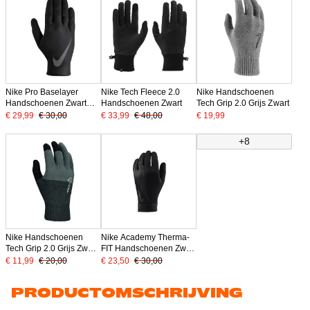
Nike Pro Baselayer
Nike Tech Fleece 2.0
Nike Handschoenen
Handschoenen Zwart
Handschoenen Zwart
Tech Grip 2.0 Grijs Zwart
Grijs
€ 29,99
€ 30,00
€ 33,99
€ 48,00
€ 19,99
+8
Nike Handschoenen
Nike Academy Therma-
Tech Grip 2.0 Grijs Zwart
FIT Handschoenen Zwart
Wit
Grijs
€ 11,99
€ 20,00
€ 23,50
€ 30,00
PRODUCTOMSCHRIJVING