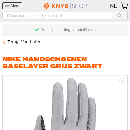
NL
Menu
Gratis verzending* vanaf 69 euro
Terug
Voetballers
NIKE HANDSCHOENEN
BASELAYER GRIJS ZWART
Ga
naar
het
einde
van
de
afbeeldingen-
gallerij