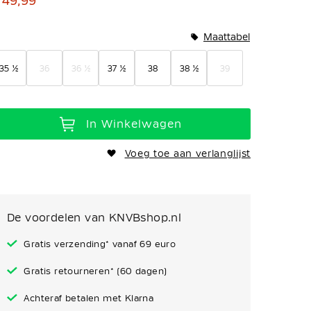
 49,99
Maattabel
35 ½
36
36 ½
37 ½
38
38 ½
39
In Winkelwagen
Voeg toe aan verlanglijst
De voordelen van KNVBshop.nl
Gratis verzending* vanaf 69 euro
Gratis retourneren* (60 dagen)
Achteraf betalen met Klarna