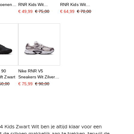
hoenen
RNR Kids Wit
RNR Kids Wit
 4 Kids
Zilvergrijs Zwart
Zilvergrijs Zwart Grijs
€ 49,99
€ 75,00
€ 64,99
€ 70,00
iet
Bordeauxrood
x 90
Nike RNR V5
ft Zwart
Sneakers Wit Zilver
Zwart
50,00
€ 75,99
€ 90,00
Kids Zwart Wit ben je altijd klaar voor een
 de schoen makkelijk aan te trekken, terwijl de