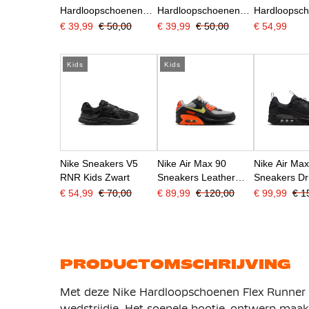
Hardloopschoenen
Hardloopschoenen
Hardloopsc
Kids Zwart
Kids Zwart Wit
Star Runner
€ 39,99
€ 50,00
€ 39,99
€ 50,00
€ 54,99
Zwart Antrac
Kids
Kids
Nike Sneakers V5
Nike Air Max 90
Nike Air Ma
RNR Kids Zwart
Sneakers Leather
Sneakers Dri
Kids Grijs Zwart
€ 54,99
€ 70,00
€ 89,99
€ 120,00
€ 99,99
€ 1
Oranje
PRODUCTOMSCHRIJVING
Met deze Nike Hardloopschoenen Flex Runner 4 
wedstrijdje. Het soepele bootie-ontwerp maakt