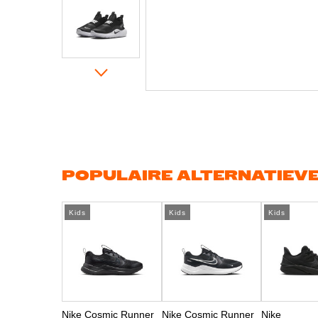
Ga
naar
het
begin
van
de
afbeeldingen-
gallerij
POPULAIRE ALTERNATIEV
Kids
Kids
Kids
Nike Cosmic Runner
Nike Cosmic Runner
Nike