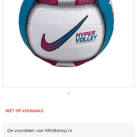
Ga
naar
het
NIET OP VOORRAAD
begin
van
de
afbeeldingen-
De voordelen van KNVBshop.nl
gallerij