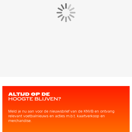
ALTIJD OP DE
HOOGTE BLIJVEN?
Meld je nu aan voor de nieuwsbrief van de KNVB en ontvang
relevant voetbalnieuws en acties m.b.t. kaartverkoop en
merchandise.