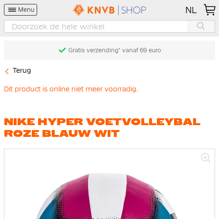
NL
Menu
Gratis verzending* vanaf 69 euro
Terug
Dit product is online niet meer voorradig.
NIKE HYPER VOETVOLLEYBAL
ROZE BLAUW WIT
Ga
naar
het
einde
van
de
afbeeldingen-
gallerij