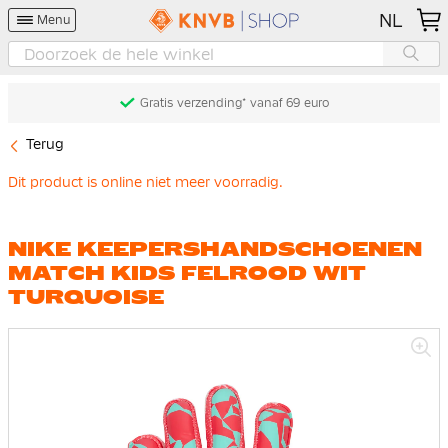
NL
Menu
Gratis verzending* vanaf 69 euro
Terug
Dit product is online niet meer voorradig.
NIKE KEEPERSHANDSCHOENEN
MATCH KIDS FELROOD WIT
TURQUOISE
Ga
naar
het
einde
van
de
afbeeldingen-
gallerij