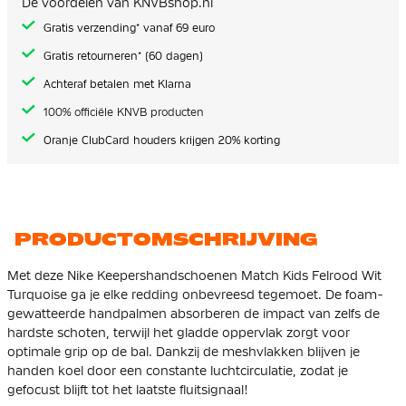
De voordelen van KNVBshop.nl
gallerij
Gratis verzending* vanaf 69 euro
Gratis retourneren* (60 dagen)
Achteraf betalen met Klarna
100% officiële KNVB producten
Oranje ClubCard houders krijgen 20% korting
PRODUCTOMSCHRIJVING
Met deze Nike Keepershandschoenen Match Kids Felrood Wit
Turquoise ga je elke redding onbevreesd tegemoet. De foam-
gewatteerde handpalmen absorberen de impact van zelfs de
hardste schoten, terwijl het gladde oppervlak zorgt voor
optimale grip op de bal. Dankzij de meshvlakken blijven je
handen koel door een constante luchtcirculatie, zodat je
gefocust blijft tot het laatste fluitsignaal!