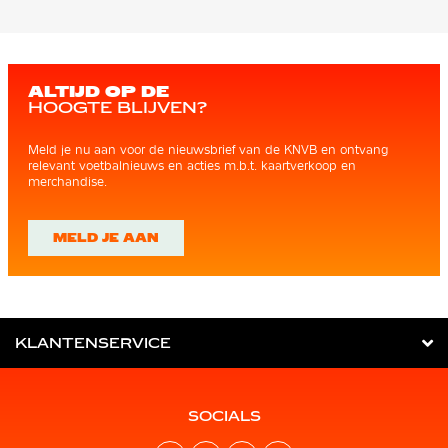
ALTIJD OP DE
HOOGTE BLIJVEN?
Meld je nu aan voor de nieuwsbrief van de KNVB en ontvang
relevant voetbalnieuws en acties m.b.t. kaartverkoop en
merchandise.
MELD JE AAN
KLANTENSERVICE
SOCIALS