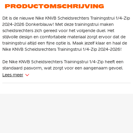
PRODUCTOMSCHRIJVING
Dit is de nieuwe Nike KNVB Scheidsrechters Trainingstrui 1/4-Zip
2024-2026 Donkerblauw! Met deze trainingstrui maken
scheidsrechters zich gereed voor het volgende duel. Het
stijlvolle design en comfortabele materiaal zorgt ervoor dat de
trainingstrui altijd een fijne optie is. Maak jezelf klaar en haal de
Nike KNVB Scheidsrechters Trainingstrui 1/4-Zip 2024-2026!
De Nike KNVB Scheidsrechters Trainingstrui 1/4-Zip heeft een
standaard pasvorm, wat zorgt voor een aangenaam gevoel.
Lees meer
De Nike KNVB Scheidsrechters trainingstrui heeft een 1/4-zip rits
waarmee je zelf de warmte kunt regelen. De onzichtbare
duimgaten zorgen voor extra bedekking en warmte. De
constructie van de vlakken aan de zijkant en achterkant maakt
gebruik van een efficiënter patroon om materiaalverspilling te
verminderen. De kenmerkende details, zoals het KNVB logo,
tonen iedereen dat jij houdt van het Nederlandse voetbal.
De trainingstrui is gemaakt van
gerecycled 100% polyester
. Nike