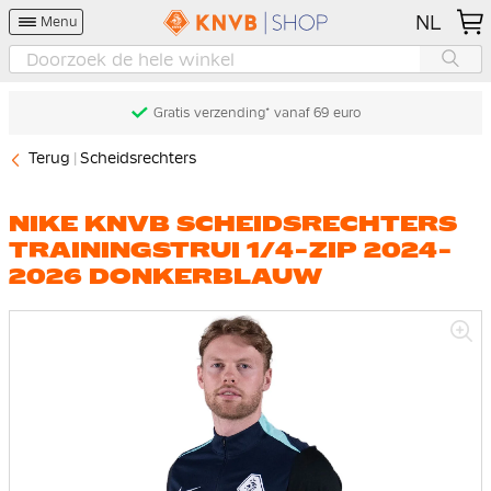
NL
Menu
Gratis verzending* vanaf 69 euro
Terug
Scheidsrechters
NIKE KNVB SCHEIDSRECHTERS
TRAININGSTRUI 1/4-ZIP 2024-
2026 DONKERBLAUW
Ga
naar
het
einde
van
de
afbeeldingen-
gallerij