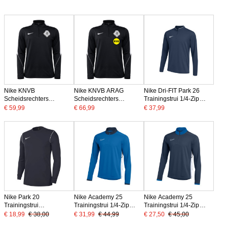
Nike KNVB
Nike KNVB ARAG
Nike Dri-FIT Park 26
Scheidsrechters
Scheidsrechters
Trainingstrui 1/4-Zip
Trainingstrui 1/4-Zip
Trainingstrui 1/4-Zip
Donkerblauw Wit
€ 59,99
€ 66,99
€ 37,99
2026-2028 Zwart Wit
2026-2028 Zwart Wit
Nike Park 20
Nike Academy 25
Nike Academy 25
Trainingstrui
Trainingstrui 1/4-Zip
Trainingstrui 1/4-Zip
Donkerblauw Wit
Blauw Donkerblauw Wit
Donkerblauw Blauw Wit
€ 18,99
€ 38,00
€ 31,99
€ 44,99
€ 27,50
€ 45,00