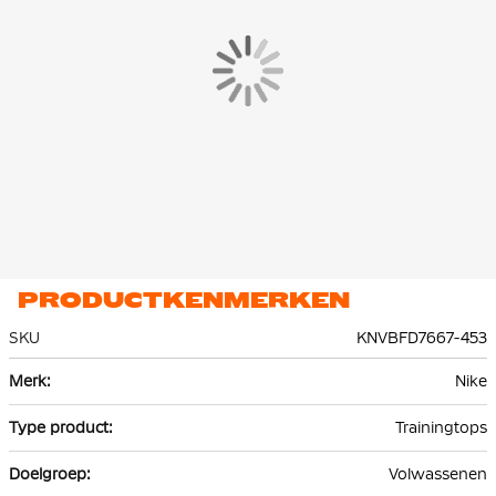
Dri-FIT technologie voert zweet weg van je huid voor snellere
verdamping, zodat je droog en comfortabel blijft. De
trainingstrui heeft licht, geribbeld materiaal achter in de nek, op
de schouders en op de armen. De body en mouwen zijn
gemaakt van knit materiaal.
PRODUCTKENMERKEN
SKU
KNVBFD7667-453
Meer
Nike
informatie
Trainingtops
Volwassenen