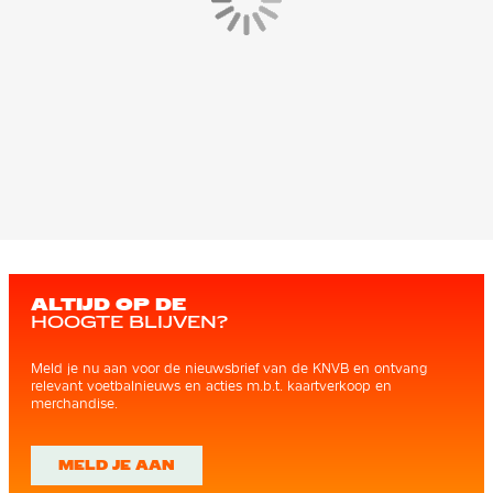
ALTIJD OP DE
HOOGTE BLIJVEN?
Meld je nu aan voor de nieuwsbrief van de KNVB en ontvang
relevant voetbalnieuws en acties m.b.t. kaartverkoop en
merchandise.
MELD JE AAN