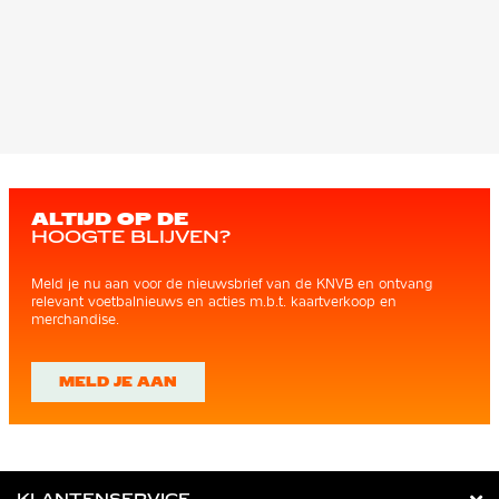
ALTIJD OP DE
HOOGTE BLIJVEN?
Meld je nu aan voor de nieuwsbrief van de KNVB en ontvang
relevant voetbalnieuws en acties m.b.t. kaartverkoop en
merchandise.
MELD JE AAN