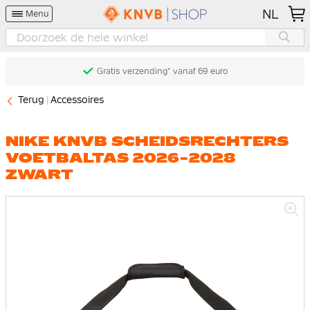
NL
Menu
Gratis verzending* vanaf 69 euro
Terug
Accessoires
NIKE KNVB SCHEIDSRECHTERS
VOETBALTAS 2026-2028
ZWART
Ga
naar
het
einde
van
de
afbeeldingen-
gallerij