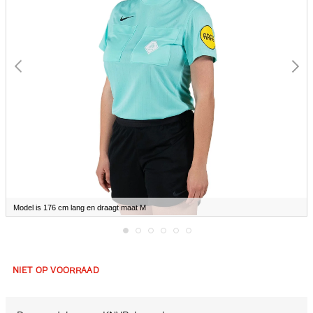
Model is 176 cm lang en draagt maat M
Ga
naar
het
NIET OP VOORRAAD
begin
van
de
afbeeldingen-