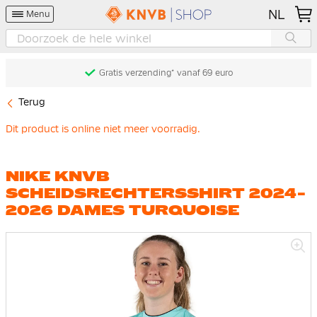
NL
Menu
Gratis verzending* vanaf 69 euro
Terug
Dit product is online niet meer voorradig.
NIKE KNVB
SCHEIDSRECHTERSSHIRT 2024-
2026 DAMES TURQUOISE
Ga
naar
het
einde
van
de
afbeeldingen-
gallerij