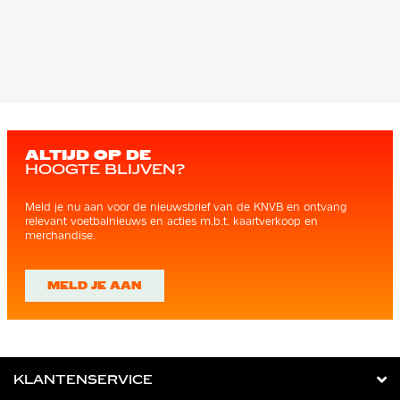
ALTIJD OP DE
HOOGTE BLIJVEN?
Meld je nu aan voor de nieuwsbrief van de KNVB en ontvang
relevant voetbalnieuws en acties m.b.t. kaartverkoop en
merchandise.
MELD JE AAN
KLANTENSERVICE