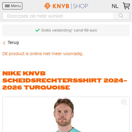
NL
Menu
Gratis verzending* vanaf 69 euro
Terug
Dit product is online niet meer voorradig.
NIKE KNVB
SCHEIDSRECHTERSSHIRT 2024-
2026 TURQUOISE
Ga
naar
het
einde
van
de
afbeeldingen-
gallerij