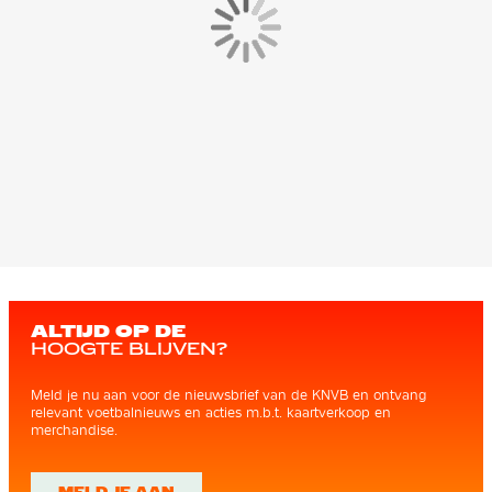
ALTIJD OP DE
HOOGTE BLIJVEN?
Meld je nu aan voor de nieuwsbrief van de KNVB en ontvang
relevant voetbalnieuws en acties m.b.t. kaartverkoop en
merchandise.