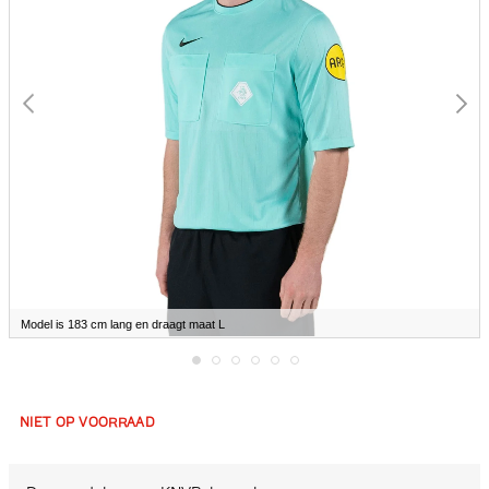
Model is 183 cm lang en draagt maat L
Ga
naar
het
NIET OP VOORRAAD
begin
van
de
afbeeldingen-