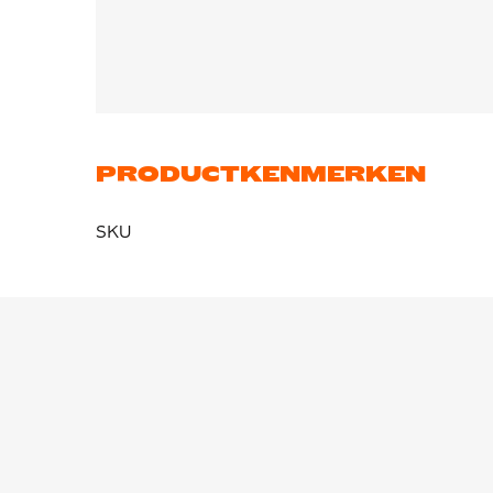
wanneer die door een scheidsrechter in offic
scheidsrechter met andere kleding. Uit de resul
scheidsrechter het minste invloed heeft op een
Kortom, met officiële KNVB scheidsrechterskle
de wedstrijd.
PRODUCTKENMERKEN
SKU