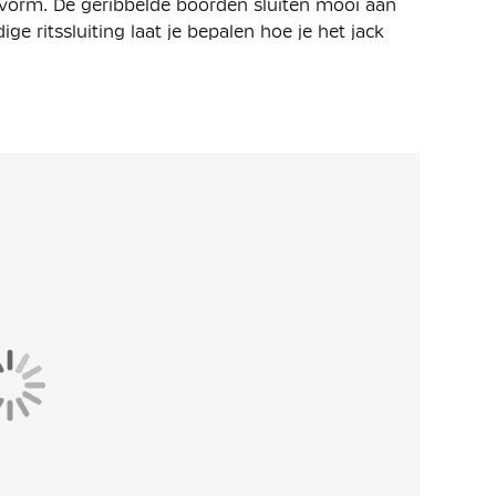
svorm. De geribbelde boorden sluiten mooi aan
ge ritssluiting laat je bepalen hoe je het jack
t materiaal is licht en voelt stevig aan. Het
rende Nike Dri-FIT technologie, die ervoor zorgt
g van het jack. Hierdoor blijf je droog en
 open steekzakken, handig voor het meenemen van
voor extra ventilatie. Zo ben je steeds volledig
t het dragen van officiële scheidsrechterskleding
t spelverloop. Meer dan de helft van de
 KNVB logo een eerlijk spelverloop enorm positief
ere kleding draagt.
gele kaart of een rode kaart te accepteren