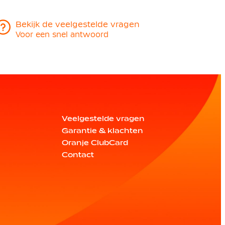
Bekijk de veelgestelde vragen
Voor een snel antwoord
Veelgestelde vragen
Garantie & klachten
Oranje ClubCard
Contact