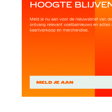
HOOGTE BLIJVE
Meld je nu aan voor de nieuwsbrief van d
ontvang relevant voetbalnieuws en acties 
kaartverkoop en merchandise.
MELD JE AAN