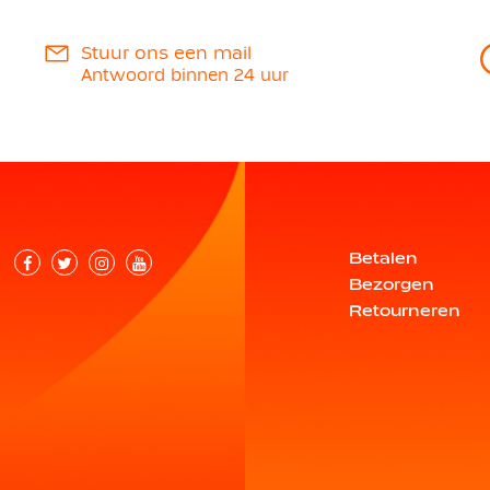
Stuur ons een mail
Antwoord binnen 24 uur
Betalen
Bezorgen
Retourneren