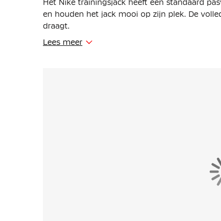
Het Nike trainingsjack heeft een standaard pa
en houden het jack mooi op zijn plek. De volledi
draagt.
Lees meer
Het Nike jack is gemaakt van 100% polyester. He
materiaal is verder voorzien van de zweetafvoe
dat zweet wordt afgevoerd naar de bovenste laa
comfortabel tijdens het trainen.
Het Nike KNVB trainingsjack is voorzien van
je spullen. De mesh vlakken op de borst zorgen 
en fris uitgerust.
Uit onderzoek van KNVB partner ARAG, blijkt da
van de KNVB een duidelijke impact heeft op he
ondervraagden is van mening dat een officieel
beïnvloedt dan wanneer de scheidsrechter and
Meer nog, bijna de helft geeft aan sneller een 