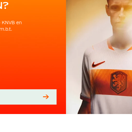
N?
e KNVB en
m.b.t.