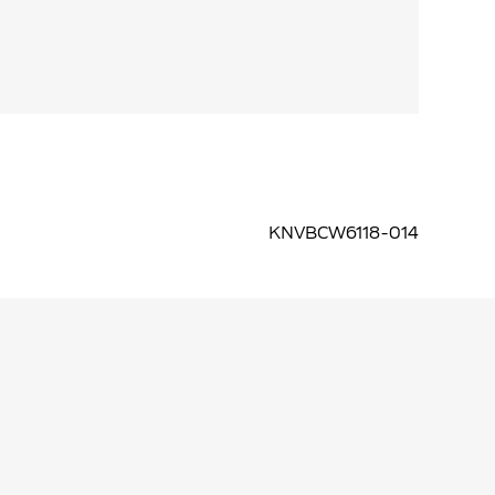
iële KNVB kleding gegeven wordt dan een
taten blijkt dat het geslacht van de
 sportief spelverloop.
ding heb je ongetwijfeld een betere controle op
KNVBCW6118-014