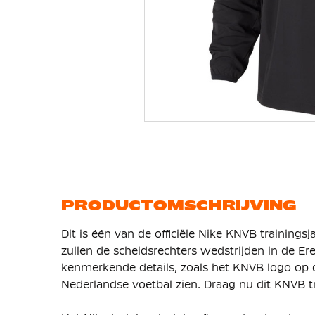
Ga
naar
het
begin
van
de
afbeeldingen-
gallerij
PRODUCTOMSCHRIJVING
Dit is één van de officiële Nike KNVB trainings
zullen de scheidsrechters wedstrijden in de E
kenmerkende details, zoals het KNVB logo op de
Nederlandse voetbal zien. Draag nu dit KNVB tra