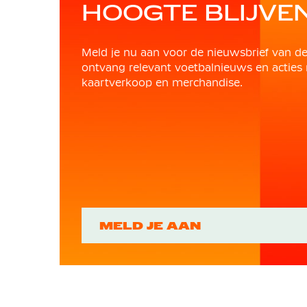
HOOGTE BLIJVE
Meld je nu aan voor de nieuwsbrief van d
ontvang relevant voetbalnieuws en acties 
kaartverkoop en merchandise.
MELD JE AAN