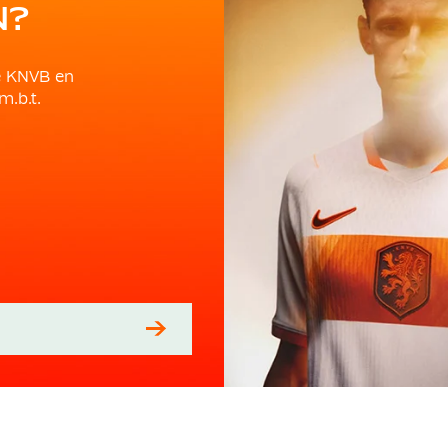
N?
e KNVB en
m.b.t.