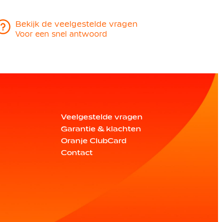
Bekijk de veelgestelde vragen
Voor een snel antwoord
Veelgestelde vragen
Garantie & klachten
Oranje ClubCard
Contact