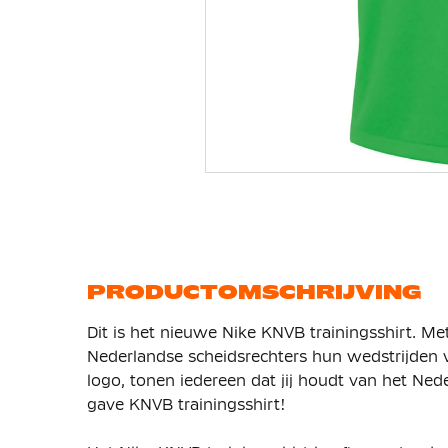
Ga
naar
het
begin
van
de
afbeeldingen-
gallerij
PRODUCTOMSCHRIJVING
Dit is het nieuwe Nike KNVB trainingsshirt. Me
Nederlandse scheidsrechters hun wedstrijden 
logo, tonen iedereen dat jij houdt van het Nede
gave KNVB trainingsshirt!