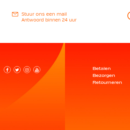
Stuur ons een mail
Antwoord binnen 24 uur
Betalen
Bezorgen
Retourneren