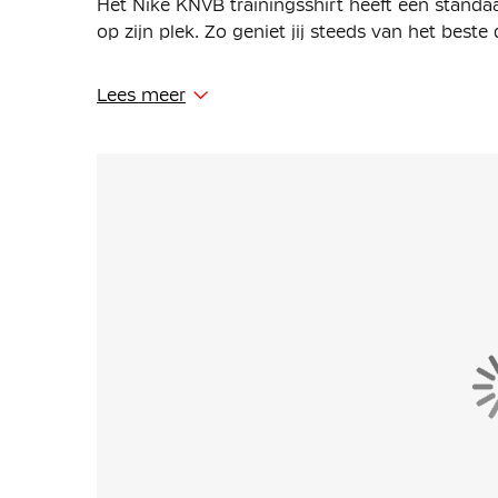
Het Nike KNVB trainingsshirt heeft een standa
op zijn plek. Zo geniet jij steeds van het best
Het Nike KNVB trainingsshirt bestaat uit 100% g
Lees meer
voorzien van de zweetafvoerende Dri-FIT techn
mesh stukken op de achterkant van het shirt zor
focussen op het spel.
Uit onderzoek van KNVB partner ARAG, blijkt da
van de KNVB een duidelijke impact heeft op he
ondervraagden is van mening dat een officieel
beïnvloedt dan wanneer de scheidsrechter and
Meer nog, bijna de helft geeft aan sneller een 
wanneer die door een scheidsrechter in offic
scheidsrechter met andere kleding. Uit de resul
scheidsrechter het minste invloed heeft op een
Kortom, met officiële KNVB scheidsrechterskle