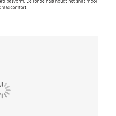
ard pasvorm. De ronde hals houdt het shirt mooi
e draagcomfort.
erecycled polyester. Dit materiaal is verder
ologie, die jou droogt houdt. De ventilerende
gen voor verfrissing. Hierdoor kan jij je volledig
t het dragen van officiële scheidsrechterskleding
t spelverloop. Meer dan de helft van de
 KNVB logo een eerlijk spelverloop enorm positief
ere kleding draagt.
gele kaart of een rode kaart te accepteren
iële KNVB kleding gegeven wordt dan een
taten blijkt dat het geslacht van de
 sportief spelverloop.
ding heb je ongetwijfeld een betere controle op