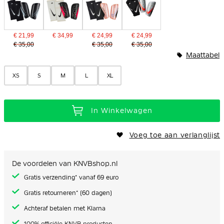
€ 21,99
€ 34,99
€ 24,99
€ 24,99
€ 35,00
€ 35,00
€ 35,00
Maattabel
XS
S
M
L
XL
In Winkelwagen
Voeg toe aan verlanglijst
De voordelen van KNVBshop.nl
Gratis verzending* vanaf 69 euro
Gratis retourneren* (60 dagen)
Achteraf betalen met Klarna
100% officiële KNVB producten