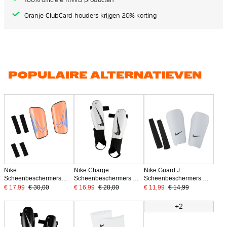
Oranje ClubCard houders krijgen 20% korting
POPULAIRE ALTERNATIEVEN
Nike
Nike Charge
Nike Guard J
Scheenbeschermers
Scheenbeschermers Wit
Scheenbeschermers Wit
Mercurial Hardshell
Zwart
Zwart
€ 17,99
€ 30,00
€ 16,99
€ 28,00
€ 11,99
€ 14,99
Oranje Paarsblauw
Zwart
+2