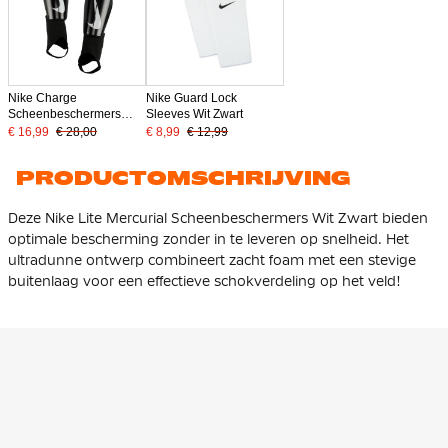
Nike Charge
Nike Guard Lock
Scheenbeschermers
Sleeves Wit Zwart
Zwart Wit
€ 16,99
€ 28,00
€ 8,99
€ 12,99
PRODUCTOMSCHRIJVING
Deze Nike Lite Mercurial Scheenbeschermers Wit Zwart bieden
optimale bescherming zonder in te leveren op snelheid. Het
ultradunne ontwerp combineert zacht foam met een stevige
buitenlaag voor een effectieve schokverdeling op het veld!