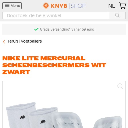
NL
Menu
Gratis verzending* vanaf 69 euro
Terug
Voetballers
NIKE LITE MERCURIAL
SCHEENBESCHERMERS WIT
ZWART
Ga
naar
het
einde
van
de
afbeeldingen-
gallerij