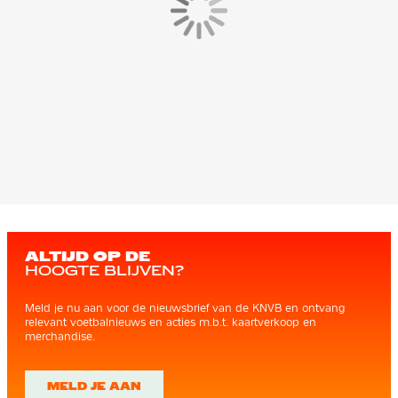
ALTIJD OP DE
HOOGTE BLIJVEN?
Meld je nu aan voor de nieuwsbrief van de KNVB en ontvang
relevant voetbalnieuws en acties m.b.t. kaartverkoop en
merchandise.
MELD JE AAN