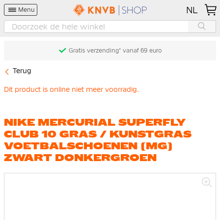
NL
Menu
Gratis verzending* vanaf 69 euro
Terug
Dit product is online niet meer voorradig.
NIKE MERCURIAL SUPERFLY
CLUB 10 GRAS / KUNSTGRAS
VOETBALSCHOENEN (MG)
ZWART DONKERGROEN
Ga
naar
het
einde
van
de
afbeeldingen-