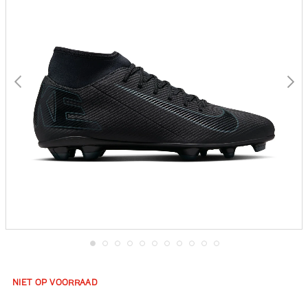
gallerij
Ga
naar
het
NIET OP VOORRAAD
begin
van