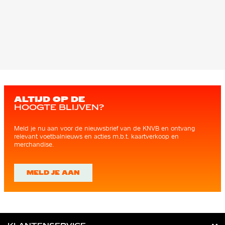
ALTIJD OP DE
HOOGTE BLIJVEN?
Meld je nu aan voor de nieuwsbrief van de KNVB en ontvang
relevant voetbalnieuws en acties m.b.t. kaartverkoop en
merchandise.
MELD JE AAN