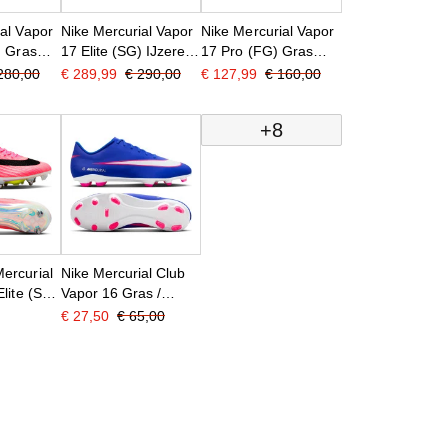
al Vapor
Nike Mercurial Vapor
Nike Mercurial Vapor
) Gras
17 Elite (SG) IJzeren-
17 Pro (FG) Gras
oenen
Nop Voetbalschoenen
Voetbalschoenen
280,00
€ 289,99
€ 290,00
€ 127,99
€ 160,00
Zwart
Felroze Wit Zwart
Felroze Wit Zwart
+8
ercurial
Nike Mercurial Club
Elite (SG)
Vapor 16 Gras /
Kunstgras
€ 27,50
€ 65,00
oenen
Voetbalschoenen
Zwart
(MG) Blauw Wit
Felroze