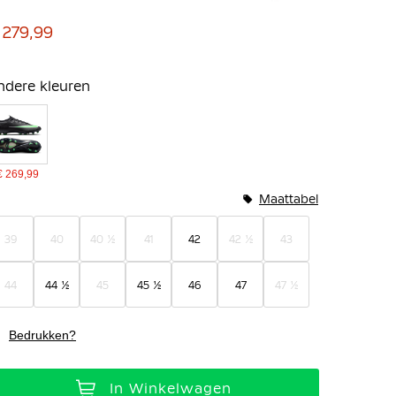
 279,99
ndere kleuren
€ 269,99
Maattabel
39
40
40 ½
41
42
42 ½
43
44
44 ½
45
45 ½
46
47
47 ½
Bedrukken?
In Winkelwagen