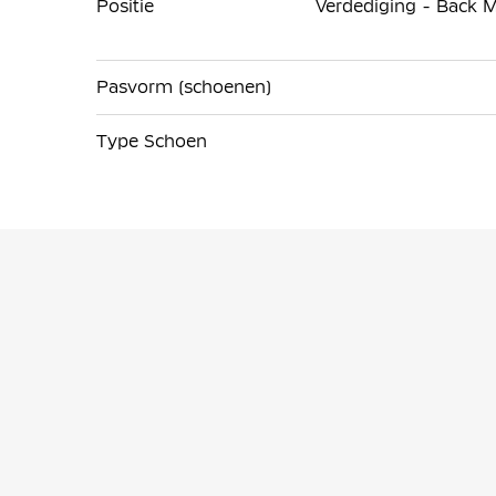
Positie
Verdediging - Back M
Pasvorm (schoenen)
Type Schoen