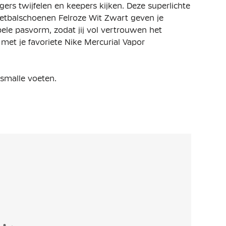
gers twijfelen en keepers kijken. Deze superlichte
Voetbalschoenen Felroze Wit Zwart geven je
le pasvorm, zodat jij vol vertrouwen het
 met je favoriete Nike Mercurial Vapor
 smalle voeten.
e van Flyknit-materiaal, brengt je voet dichter bij
aat vermindert het totale gewicht van de Nike
e voet, zodat je verdedigers in je schaduw
it-materiaal stelt je in staat om te winnen in
lpatroon elke scherpe draai en snelle wending
zodat je direct kunt stoppen en van richting