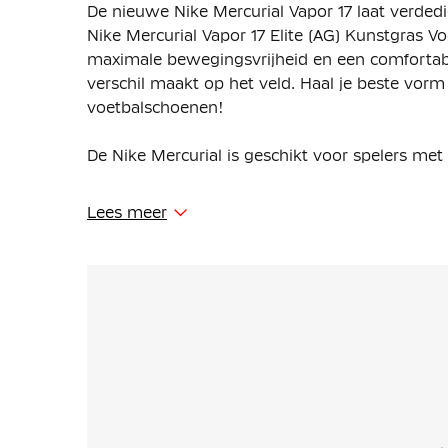
De nieuwe Nike Mercurial Vapor 17 laat verdedi
Nike Mercurial Vapor 17 Elite (AG) Kunstgras 
maximale bewegingsvrijheid en een comfortabe
verschil maakt op het veld. Haal je beste vorm
voetbalschoenen!
De Nike Mercurial is geschikt voor spelers met
Superlicht Atomknit materiaal, de lichtste versi
Lees meer
de bal wanneer je door de verdediging snijdt.
Een ongelooflijk dunne maar sterke FlyLite-pl
Mercurial voetbalschoen en geeft vorm onder d
achterlaat. De wendbare combinatie met Atomkn
krappe ruimtes, terwijl het bladvormige profie
ondersteunt.
Chevron-noppen zorgen voor grip op het veld, 
kunt veranderen.