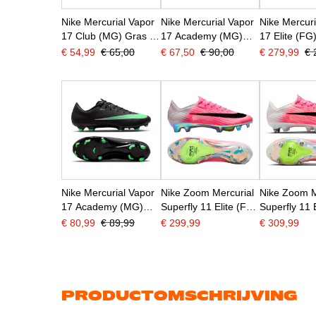
Nike Mercurial Vapor
Nike Mercurial Vapor
Nike Mercuri
17 Club (MG) Gras /
17 Academy (MG)
17 Elite (FG
Kunstgras
Gras / Kunstgras
Voetbalsch
€ 54,99
€ 65,00
€ 67,50
€ 90,00
€ 279,99
€ 
Voetbalschoenen
Voetbalschoenen
Felroze Wit 
Felroze Wit Zwart
Felroze Wit Zwart
Nike Mercurial Vapor
Nike Zoom Mercurial
Nike Zoom M
17 Academy (MG)
Superfly 11 Elite (FG)
Superfly 11 
Gras / Kunstgras
Gras
IJzeren-Nop
€ 80,99
€ 89,99
€ 299,99
€ 309,99
Voetbalschoenen
Voetbalschoenen
Voetbalsch
Zwart Felgroen
Felroze Wit Zwart
Felroze Wit 
Zilvergrijs
PRODUCTOMSCHRIJVING