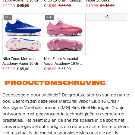
Vapor Academy 16 Gras
Club 10 Gras / Kunstgras
Vapor 16 Gras
/ Kunstgras
Voetbalschoenen (MG)
Voetbalschoenen (FG)
€ 29,99
€ 65,00
€ 19,99
€ 55,00
€ 79,99
€ 140,00
Voetbalschoenen (MG)
Kids Geel Neongeel
Kids Bordeauxrood
Kids Geel Neongeel
Oranje
Zilver Oranje
+6
Kids
Kids
Oranje
Nike Zoom Mercurial
Nike Zoom Mercurial
Academy Vapor 16 Gras
Vapor Academy 16 Gras
/ Kunstgras
/ Kunstgras
€ 35,99
€ 65,00
€ 38,99
€ 65,00
Voetbalschoenen (MG)
Voetbalschoenen (MG)
Kids Blauw Wit Felroze
Kids Roze Felrood
PRODUCTOMSCHRIJVING
Lichtblauw
Geobsedeerd door snelheid? De grootste sterren van de game
ook. Daarom zijn deze Nike Mercurial Vapor Club 16 Gras /
Kunstgras Voetbalschoenen (MG) Kids Geel Neongeel Oranje
ontworpen met geavanceerde technologieën en verbeterde
prestaties. Het geeft jou en de snelste spelers in de sport het
stuwende gevoel dat nodig is om door de achterlijn te breken.
Het resultaat is de meest responsieve Mercurial die ooit is