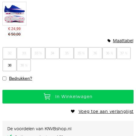
€ 24,99
€ 50,00
Maattabel
32
33
33 ½
34
35
35 ½
36
36 ½
37 ½
38
38 ½
Bedrukken?
In Winkelwagen
Voeg toe aan verlanglijst
De voordelen van KNVBshop.nl