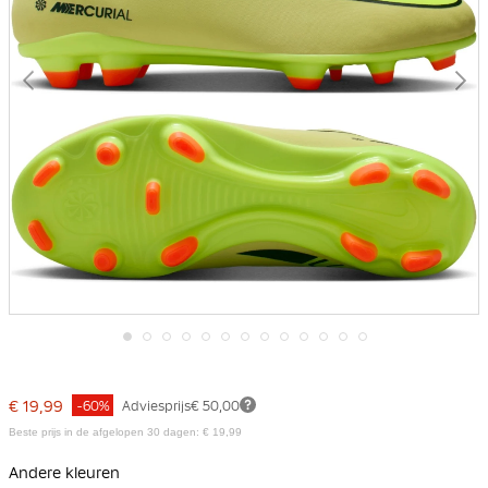
Ga
naar
het
€ 19,99
-60%
Adviesprijs
€ 50,00
begin
van
Beste prijs in de afgelopen 30 dagen: € 19,99
de
afbeeldingen-
Andere kleuren
gallerij