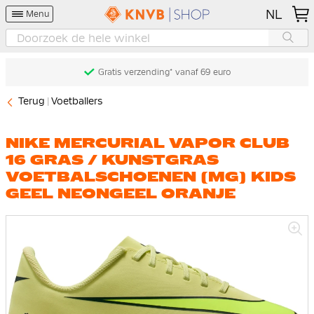
NL
Menu
Gratis verzending* vanaf 69 euro
Terug
Voetballers
NIKE MERCURIAL VAPOR CLUB
16 GRAS / KUNSTGRAS
VOETBALSCHOENEN (MG) KIDS
GEEL NEONGEEL ORANJE
Ga
naar
het
einde
van
de
afbeeldingen-
gallerij