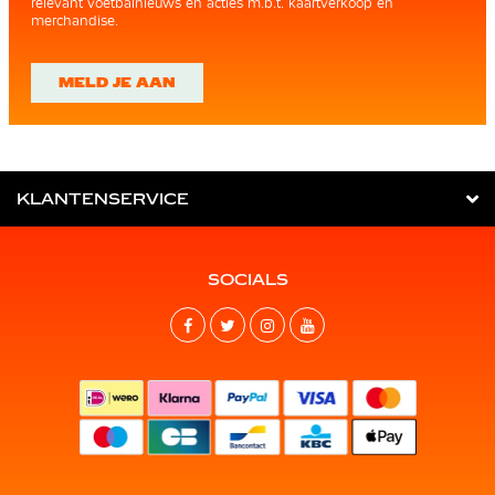
relevant voetbalnieuws en acties m.b.t. kaartverkoop en
merchandise.
MELD JE AAN
KLANTENSERVICE
SOCIALS