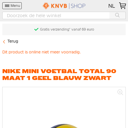
NL
Menu
Gratis verzending* vanaf 69 euro
Terug
Dit product is online niet meer voorradig.
NIKE MINI VOETBAL TOTAL 90
MAAT 1 GEEL BLAUW ZWART
Ga
naar
het
einde
van
de
afbeeldingen-
gallerij