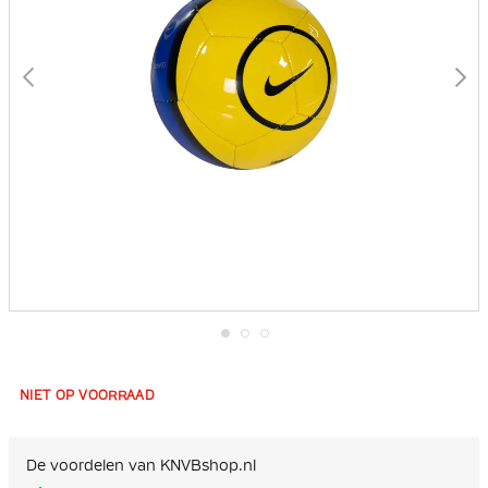
Ga
naar
het
NIET OP VOORRAAD
begin
van
de
afbeeldingen-
De voordelen van KNVBshop.nl
gallerij