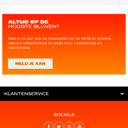
ALTIJD OP DE
HOOGTE BLIJVEN?
Meld je nu aan voor de nieuwsbrief van de KNVB en ontvang
relevant voetbalnieuws en acties m.b.t. kaartverkoop en
merchandise.
MELD JE AAN
KLANTENSERVICE
SOCIALS