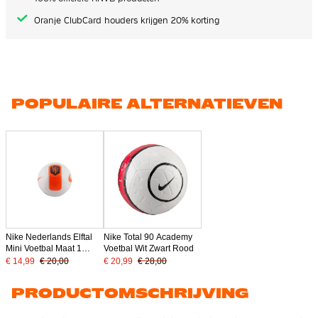
Oranje ClubCard houders krijgen 20% korting
POPULAIRE ALTERNATIEVEN
Nike Nederlands Elftal
Nike Total 90 Academy
Mini Voetbal Maat 1
Voetbal Wit Zwart Rood
2026-2028 Wit Oranje
€ 14,99
€ 20,00
€ 20,99
€ 28,00
Zwart
PRODUCTOMSCHRIJVING