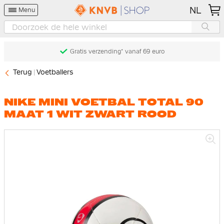
NL
Menu
Gratis verzending* vanaf 69 euro
Terug
Voetballers
NIKE MINI VOETBAL TOTAL 90
MAAT 1 WIT ZWART ROOD
Ga
naar
het
einde
van
de
afbeeldingen-
gallerij