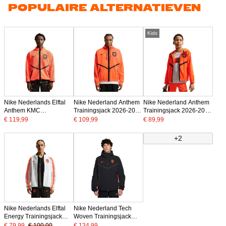
POPULAIRE ALTERNATIEVEN
Kids
Nike Nederlands Elftal
Nike Nederland Anthem
Nike Nederland Anthem
Anthem KMC
Trainingsjack 2026-2028
Trainingsjack 2026-2028
Trainingsjack 2026-2028
Oranje Zwart
Kids Oranje Zwart
€ 119,99
€ 109,99
€ 89,99
Oranje Zwart
+2
Nike Nederlands Elftal
Nike Nederland Tech
Energy Trainingsjack
Woven Trainingsjack
2026-2028 Wit Oranje
2026-2028 Zwart
€ 79,99
€ 100,00
€ 134,99