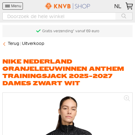
NL
Menu
Gratis verzending* vanaf 69 euro
Terug
Uitverkoop
NIKE NEDERLAND
ORANJELEEUWINNEN ANTHEM
TRAININGSJACK 2025-2027
DAMES ZWART WIT
Ga
naar
het
einde
van
de
afbeeldingen-
gallerij