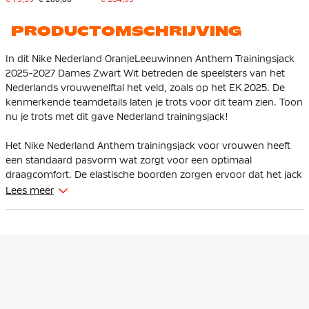
Zwart
Feloranje
PRODUCTOMSCHRIJVING
In dit Nike Nederland OranjeLeeuwinnen Anthem Trainingsjack
2025-2027 Dames Zwart Wit betreden de speelsters van het
Nederlands vrouwenelftal het veld, zoals op het EK 2025. De
kenmerkende teamdetails laten je trots voor dit team zien. Toon
nu je trots met dit gave Nederland trainingsjack!
Het Nike Nederland Anthem trainingsjack voor vrouwen heeft
een standaard pasvorm wat zorgt voor een optimaal
draagcomfort. De elastische boorden zorgen ervoor dat het jack
goed op zijn plek blijft zitten.
Lees meer
Het Nike Nederland trainingsjack heeft een volledige ritssluiting
waarmee je zelf de warmte kunt regelen. In de ritszakken kun je
veilig je benodigde spullen bewaren.
Het trainingsjack is gemaakt van 100% polyester. Het
ripstopmateriaal is licht en duurzaam en de zweetafvoerende
Dri-Fit technologie houdt je droog en comfortabel. Mesh