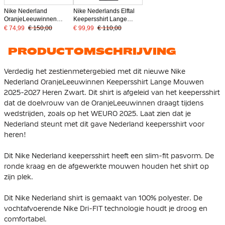
Nike Nederland
Nike Nederlands Elftal
OranjeLeeuwinnen
Keepersshirt Lange
Uitshirt Authentic 2025-
Mouwen 2024-2026
€ 74,99
€ 150,00
€ 99,99
€ 110,00
2027 Heren
Groen
PRODUCTOMSCHRIJVING
Verdedig het zestienmetergebied met dit nieuwe Nike
Nederland OranjeLeeuwinnen Keepersshirt Lange Mouwen
2025-2027 Heren Zwart. Dit shirt is afgeleid van het keepersshirt
dat de doelvrouw van de OranjeLeeuwinnen draagt tijdens
wedstrijden, zoals op het WEURO 2025. Laat zien dat je
Nederland steunt met dit gave Nederland keepersshirt voor
heren!
Dit Nike Nederland keepersshirt heeft een slim-fit pasvorm. De
ronde kraag en de afgewerkte mouwen houden het shirt op
zijn plek.
Dit Nike Nederland shirt is gemaakt van 100% polyester. De
vochtafvoerende Nike Dri-FIT technologie houdt je droog en
comfortabel.