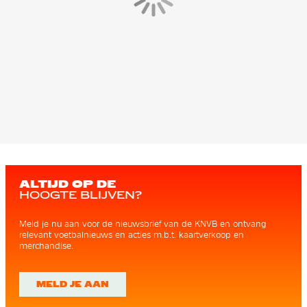
ALTIJD OP DE
HOOGTE BLIJVEN?
Meld je nu aan voor de nieuwsbrief van de KNVB en ontvang
relevant voetbalnieuws en acties m.b.t. kaartverkoop en
merchandise.
MELD JE AAN