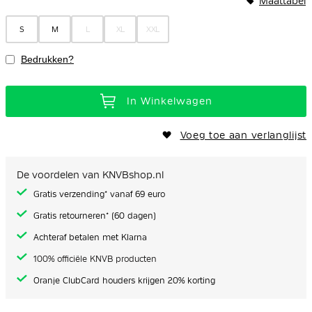
Maattabel
gallerij
S
M
L
XL
XXL
Bedrukken?
In Winkelwagen
Voeg toe aan verlanglijst
De voordelen van KNVBshop.nl
Gratis verzending* vanaf 69 euro
Gratis retourneren* (60 dagen)
Achteraf betalen met Klarna
100% officiële KNVB producten
Oranje ClubCard houders krijgen 20% korting