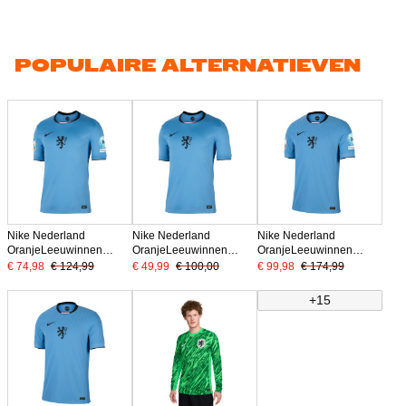
POPULAIRE ALTERNATIEVEN
Nike Nederland
Nike Nederland
Nike Nederland
OranjeLeeuwinnen
OranjeLeeuwinnen
OranjeLeeuwinnen
Uitshirt 2025-2027
Uitshirt 2025-2027
Uitshirt Authentic 2025-
€ 74,98
€ 124,99
€ 49,99
€ 100,00
€ 99,98
€ 174,99
Heren + EK 2025
Heren
2027 Heren + EK 2025
Badges
Badges
+15