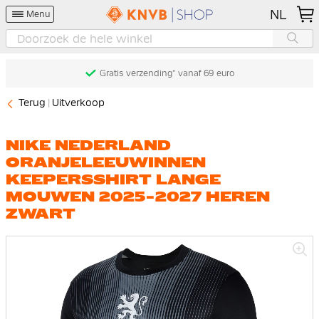
NL
Menu
Gratis verzending* vanaf 69 euro
Terug
Uitverkoop
NIKE NEDERLAND
ORANJELEEUWINNEN
KEEPERSSHIRT LANGE
MOUWEN 2025-2027 HEREN
ZWART
Ga
naar
het
einde
van
de
afbeeldingen-
gallerij