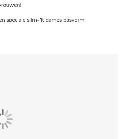
 vrouwen!
een speciale slim-fit dames pasvorm.
naar het iconische Total 90-shirt, waarin Oranje
e details zijn de rood-wit-blauwe accenten,
derlandse vlag. Met gebruik van geometrische
rpen in de stijl van moderne Nederlandse
polyester. De Nike Dri-FIT ADV technologie
erde techniek en functies om je te helpen