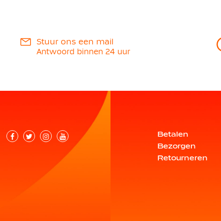
Stuur ons een mail
Antwoord binnen 24 uur
Betalen
Bezorgen
Retourneren