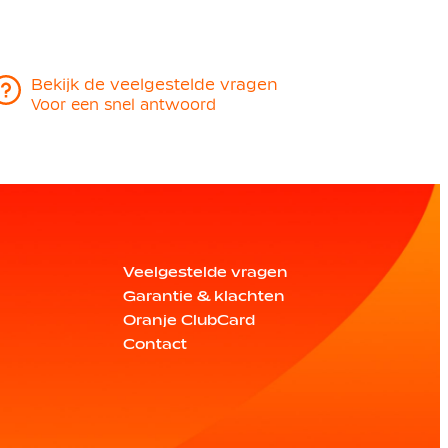
Bekijk de veelgestelde vragen
Voor een snel antwoord
Veelgestelde vragen
Garantie & klachten
Oranje ClubCard
Contact