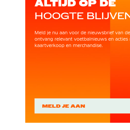
ALTIJD OP DE
HOOGTE BLIJVE
Meld je nu aan voor de nieuwsbrief van d
ontvang relevant voetbalnieuws en acties 
kaartverkoop en merchandise.
MELD JE AAN