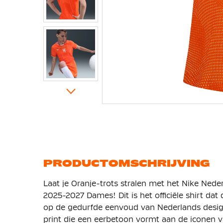
Ga
naar
het
begin
van
de
afbeeldingen-
gallerij
PRODUCTOMSCHRIJVING
Laat je Oranje-trots stralen met het Nike Ned
2025-2027 Dames! Dit is het officiële shirt dat 
op de gedurfde eenvoud van Nederlands design
print die een eerbetoon vormt aan de iconen v