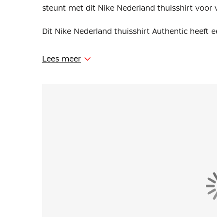
steunt met dit Nike Nederland thuisshirt voor
Dit Nike Nederland thuisshirt Authentic heeft 
De centrale leeuw op de borst verwijst subtiel 
Lees meer
onder meer op het EK 2004 speelde. Opvallend
onder andere op de kraag, gebaseerd op de Ne
vormen en stippenpatronen is het shirt ontwo
vormgeving.
Het Nederland thuisshirt is gemaakt van 100% 
combineert vochtafvoerende stof met geavance
droog en comfortabel te blijven.