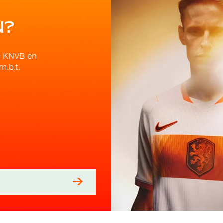
N?
e KNVB en
m.b.t.