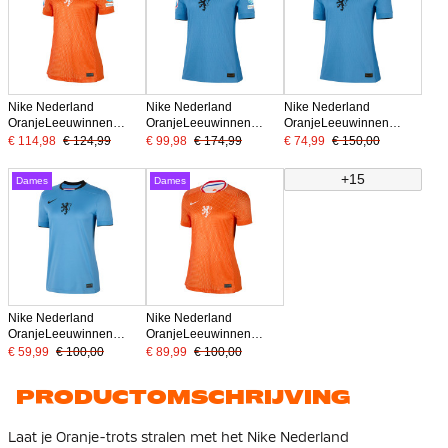
Nike Nederland
Nike Nederland
Nike Nederland
OranjeLeeuwinnen
OranjeLeeuwinnen
OranjeLeeuwinnen
Thuisshirt 2025-2027
Uitshirt Authentic 2025-
Uitshirt Authentic 2025-
€ 114,98
€ 124,99
€ 99,98
€ 174,99
€ 74,99
€ 150,00
Dames + EK 2025
2027 Dames + EK 2025
2027 Dames
Badges
Badges
+15
Dames
Dames
Nike Nederland
Nike Nederland
OranjeLeeuwinnen
OranjeLeeuwinnen
Uitshirt 2025-2027
Thuisshirt 2025-2027
€ 59,99
€ 100,00
€ 89,99
€ 100,00
Dames
Dames
PRODUCTOMSCHRIJVING
Laat je Oranje-trots stralen met het Nike Nederland