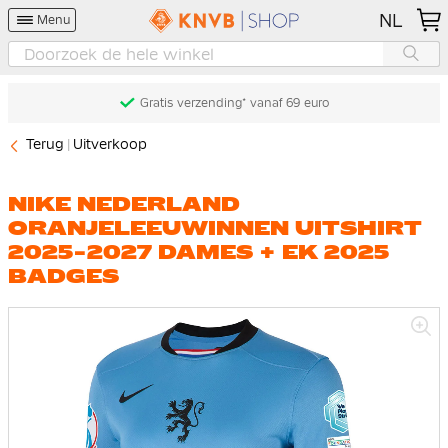
NL
Menu
Gratis verzending* vanaf 69 euro
Terug
Uitverkoop
NIKE NEDERLAND
ORANJELEEUWINNEN UITSHIRT
2025-2027 DAMES + EK 2025
BADGES
Ga
naar
het
einde
van
de
afbeeldingen-
gallerij