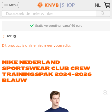
NL
Menu
Gratis verzending* vanaf 69 euro
Terug
Dit product is online niet meer voorradig.
NIKE NEDERLAND
SPORTSWEAR CLUB CREW
TRAININGSPAK 2024-2026
BLAUW
Ga
naar
het
einde
van
de
afbeeldingen-