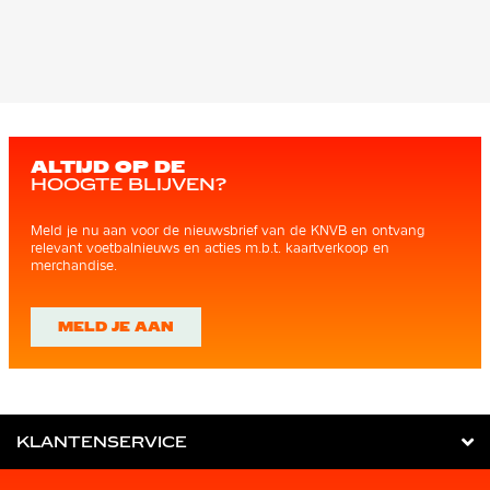
ALTIJD OP DE
HOOGTE BLIJVEN?
Meld je nu aan voor de nieuwsbrief van de KNVB en ontvang
relevant voetbalnieuws en acties m.b.t. kaartverkoop en
merchandise.
MELD JE AAN
KLANTENSERVICE