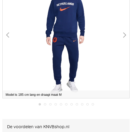
gallerij
Model is 185 cm lang en draagt maat M
Ga
naar
het
begin
De voordelen van KNVBshop.nl
van