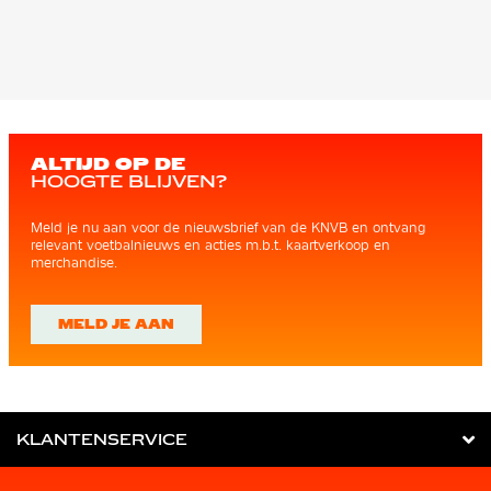
ALTIJD OP DE
HOOGTE BLIJVEN?
Meld je nu aan voor de nieuwsbrief van de KNVB en ontvang
relevant voetbalnieuws en acties m.b.t. kaartverkoop en
merchandise.
MELD JE AAN
KLANTENSERVICE