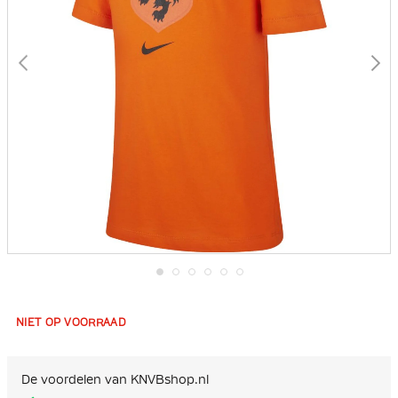
Ga
naar
het
NIET OP VOORRAAD
begin
van
de
afbeeldingen-
De voordelen van KNVBshop.nl
gallerij