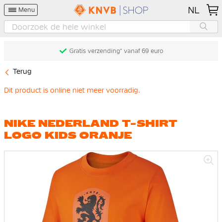
NL
Menu
Gratis verzending* vanaf 69 euro
Terug
Dit product is online niet meer voorradig.
NIKE NEDERLAND T-SHIRT
LOGO KIDS ORANJE
Ga
naar
het
einde
van
de
afbeeldingen-
gallerij