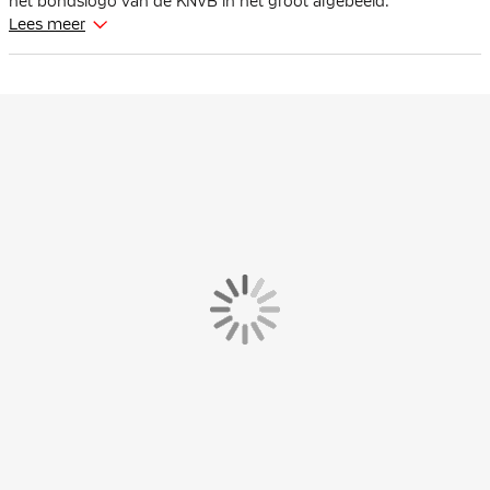
het bondslogo van de KNVB in het groot afgebeeld.
Lees meer
Pasvorm
Het Nederland t-shirt heeft een standaard pasvorm voor een
relaxed gevoel. Het comfortabele t-shirt sluit goed aan op het
bovenlijf.
Materiaal
Het Nike Nederland shirt is gemaakt van 100% katoen. Het
zachte katoen zorgt voor casual comfort, zowel op het veld als
daarbuiten.