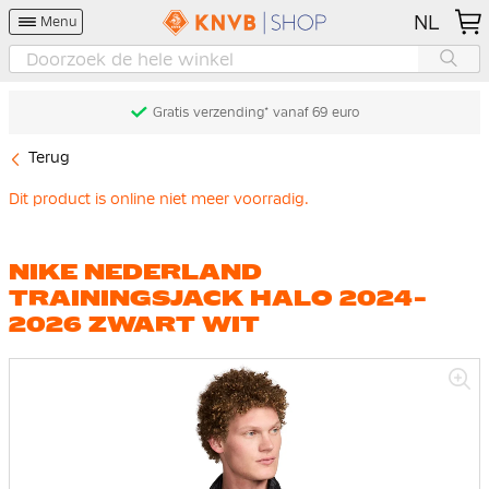
NL
Menu
Gratis verzending* vanaf 69 euro
Terug
Dit product is online niet meer voorradig.
NIKE NEDERLAND
TRAININGSJACK HALO 2024-
2026 ZWART WIT
Ga
naar
het
einde
van
de
afbeeldingen-
gallerij