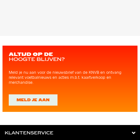
ALTIJD OP DE
HOOGTE BLIJVEN?
Meld je nu aan voor de nieuwsbrief van de KNVB en ontvang
relevant voetbalnieuws en acties m.b.t. kaartverkoop en
merchandise.
MELD JE AAN
KLANTENSERVICE