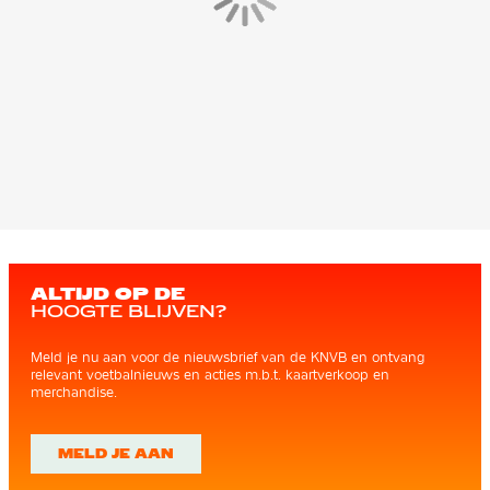
ALTIJD OP DE
HOOGTE BLIJVEN?
Meld je nu aan voor de nieuwsbrief van de KNVB en ontvang
relevant voetbalnieuws en acties m.b.t. kaartverkoop en
merchandise.
MELD JE AAN