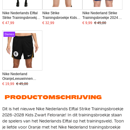
Nike Nederlands Elftal
Nike Strike
Nike Nederland Strike
Strike Trainingsbroekje
Trainingsbroekje Kids
Trainingsbroekje 2024-
2026-2028 Zwart
Zwart Groen
2026 Blauw
€ 47,99
€ 32,99
€ 9,99
€ 45,00
Feloranje
Dames
Nike Nederland
OranjeLeeuwinnen
Strike Trainingsbroekje
€ 19,99
€ 45,00
2025-2027 Dames Zwart
Brons Wit
PRODUCTOMSCHRIJVING
Dit is het nieuwe Nike Nederlands Elftal Strike Trainingsbroekje
2026-2028 Kids Zwart Feloranje! In dit trainingsbroekje staan
de spelers van het Nederlands Elftal op het trainingsveld. Toon
je liefde voor Oranje met het Nike Nederland trainingsbroekje