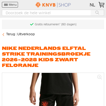
NL
Menu
Gratis retourneren* (60 dagen)
Terug
Uitverkoop
NIKE NEDERLANDS ELFTAL
STRIKE TRAININGSBROEKJE
2026-2028 KIDS ZWART
FELORANJE
Ga
naar
het
einde
van
de
afbeeldingen-
gallerij