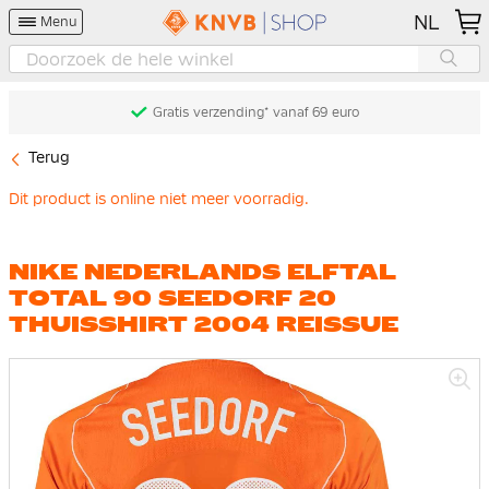
NL
Menu
Gratis verzending* vanaf 69 euro
Terug
Dit product is online niet meer voorradig.
NIKE NEDERLANDS ELFTAL
TOTAL 90 SEEDORF 20
THUISSHIRT 2004 REISSUE
Ga
naar
het
einde
van
de
afbeeldingen-
gallerij