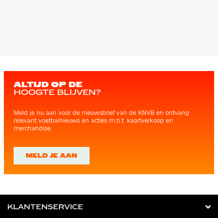
ALTIJD OP DE
HOOGTE BLIJVEN?
Meld je nu aan voor de nieuwsbrief van de KNVB en ontvang
relevant voetbalnieuws en acties m.b.t. kaartverkoop en
merchandise.
MELD JE AAN
KLANTENSERVICE