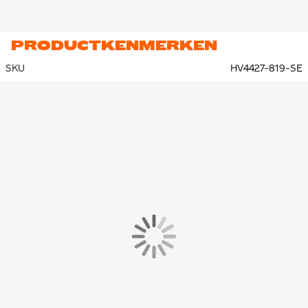
comfortabel. De mesh vlakken zorgen voor extra ventilatie.
PRODUCTKENMERKEN
SKU
HV4427-819-SE