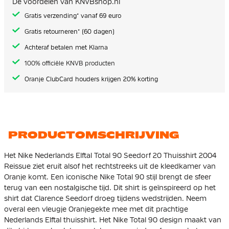
De voordelen van KNVBshop.nl
gallerij
Gratis verzending* vanaf 69 euro
Gratis retourneren* (60 dagen)
Achteraf betalen met Klarna
100% officiële KNVB producten
Oranje ClubCard houders krijgen 20% korting
PRODUCTOMSCHRIJVING
Het Nike Nederlands Elftal Total 90 Seedorf 20 Thuisshirt 2004
Reissue ziet eruit alsof het rechtstreeks uit de kleedkamer van
Oranje komt. Een iconische Nike Total 90 stijl brengt de sfeer
terug van een nostalgische tijd. Dit shirt is geïnspireerd op het
shirt dat Clarence Seedorf droeg tijdens wedstrijden. Neem
overal een vleugje Oranjegekte mee met dit prachtige
Nederlands Elftal thuisshirt. Het Nike Total 90 design maakt van