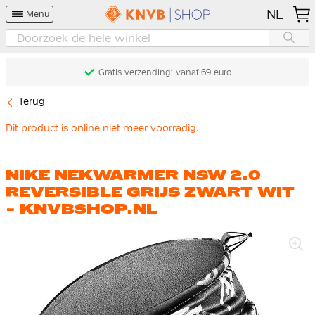
NL
Menu
Gratis verzending* vanaf 69 euro
Terug
Dit product is online niet meer voorradig.
NIKE NEKWARMER NSW 2.0
REVERSIBLE GRIJS ZWART WIT
- KNVBSHOP.NL
Ga
naar
het
einde
van
de
afbeeldingen-
gallerij