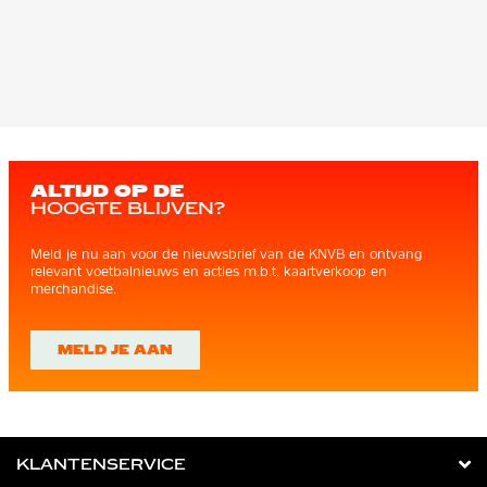
ALTIJD OP DE
HOOGTE BLIJVEN?
Meld je nu aan voor de nieuwsbrief van de KNVB en ontvang
relevant voetbalnieuws en acties m.b.t. kaartverkoop en
merchandise.
MELD JE AAN
KLANTENSERVICE