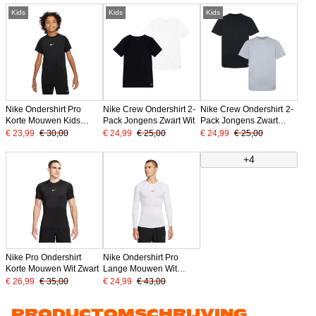
Kids
Kids
Kids
Nike Ondershirt Pro
Nike Crew Ondershirt 2-
Nike Crew Ondershirt 2-
Korte Mouwen Kids
Pack Jongens Zwart Wit
Pack Jongens Zwart
Zwart Wit
Grijs
€ 23,99
€ 30,00
€ 24,99
€ 25,00
€ 24,99
€ 25,00
+4
Nike Pro Ondershirt
Nike Ondershirt Pro
Korte Mouwen Wit Zwart
Lange Mouwen Wit
Zwart
€ 26,99
€ 35,00
€ 24,99
€ 43,00
PRODUCTOMSCHRIJVING