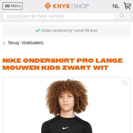
NL
Menu
Gratis verzending* vanaf 69 euro
Terug
Voetballers
NIKE ONDERSHIRT PRO LANGE
MOUWEN KIDS ZWART WIT
Ga
naar
het
einde
van
de
afbeeldingen-
gallerij