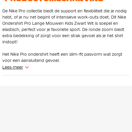
De Nike Pro collectie biedt de support en flexibiliteit die je nodig
hebt, of je nu net begint of intensieve work-outs doet. Dit Nike
Ondershirt Pro Lange Mouwen Kids Zwart Wit is soepel en
elastisch, perfect voor je favoriete sport. De ronde zoom biedt
extra bedekking of zorgt voor een strak gevoel als je het shirt
instopt!
Het Nike Pro ondershirt heeft een slim-fit pasvorm wat zorgt
voor een aansluitend gevoel.
Lees meer
De ronde zoom biedt extra bedekking tijdens het rekken en
strekken, terwijl hij meebeweegt met al je bewegingen. De
langere lengte zorgt ervoor dat de top op zijn plek blijft, zelfs als
je hem in je broek stopt.
Het Nike ondershirt is gemaakt van 90% polyester en 10%
elastaan. De Nike Dri-FIT technologie voert zweet weg van je
huid en versnelt de verdamping, zodat je droog en comfortabel
blijft. Het elastische knitmateriaal biedt bewegingsvrijheid en de
platte naden zorgen voor een zachte aanraking op je huid.