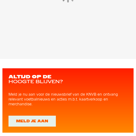
ALTIJD OP DE
HOOGTE BLIJVEN?
Meld je nu aan voor de nieuwsbrief van de KNVB en ontvang
relevant voetbalnieuws en acties m.b.t. kaartverkoop en
merchandise.
MELD JE AAN