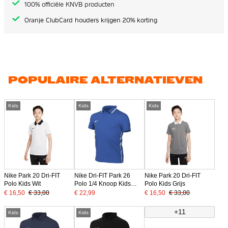
100% officiële KNVB producten
Oranje ClubCard houders krijgen 20% korting
POPULAIRE ALTERNATIEVEN
Kids
Kids
Kids
Nike Park 20 Dri-FIT
Nike Dri-FIT Park 26
Nike Park 20 Dri-FIT
Polo Kids Wit
Polo 1/4 Knoop Kids
Polo Kids Grijs
Blauw Wit
€ 16,50
€ 33,00
€ 22,99
€ 16,50
€ 33,00
+11
Kids
Kids