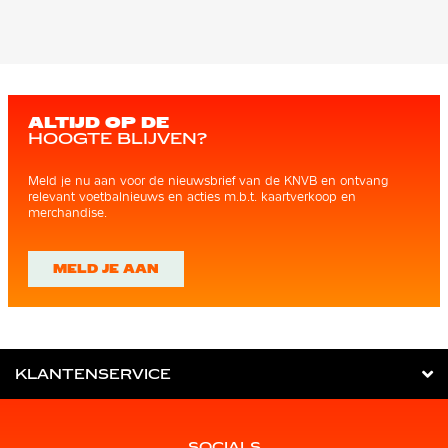
ALTIJD OP DE
HOOGTE BLIJVEN?
Meld je nu aan voor de nieuwsbrief van de KNVB en ontvang
relevant voetbalnieuws en acties m.b.t. kaartverkoop en
merchandise.
MELD JE AAN
KLANTENSERVICE
SOCIALS