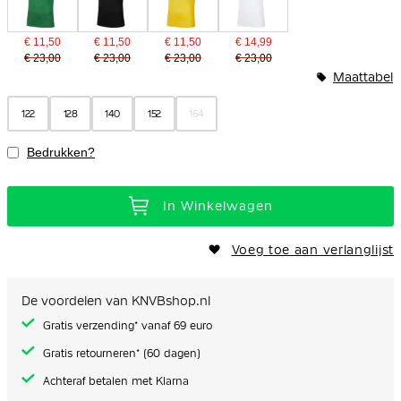
€ 11,50
€ 11,50
€ 11,50
€ 14,99
€ 23,00
€ 23,00
€ 23,00
€ 23,00
Maattabel
122
128
140
152
164
Bedrukken?
In Winkelwagen
Voeg toe aan verlanglijst
De voordelen van KNVBshop.nl
Gratis verzending* vanaf 69 euro
Gratis retourneren* (60 dagen)
Achteraf betalen met Klarna