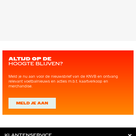
ALTIJD OP DE
HOOGTE BLIJVEN?
Meld je nu aan voor de nieuwsbrief van de KNVB en ontvang
relevant voetbalnieuws en acties m.b.t. kaartverkoop en
merchandise.
MELD JE AAN
KLANTENSERVICE