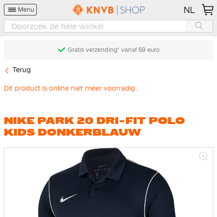
NL
Menu
Gratis verzending* vanaf 69 euro
Terug
Dit product is online niet meer voorradig.
NIKE PARK 20 DRI-FIT POLO
KIDS DONKERBLAUW
Ga
naar
het
einde
van
de
afbeeldingen-
gallerij