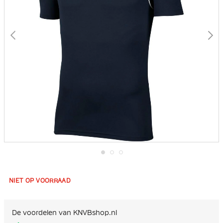
Ga
naar
het
NIET OP VOORRAAD
begin
van
de
afbeeldingen-
De voordelen van KNVBshop.nl
gallerij