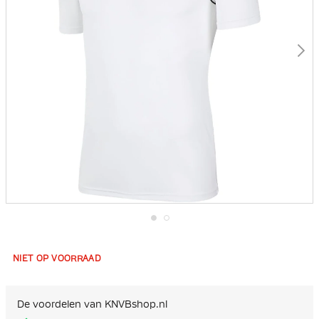
Ga
naar
het
NIET OP VOORRAAD
begin
van
de
afbeeldingen-
De voordelen van KNVBshop.nl
gallerij