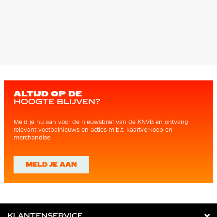
ALTIJD OP DE
HOOGTE BLIJVEN?
Meld je nu aan voor de nieuwsbrief van de KNVB en ontvang
relevant voetbalnieuws en acties m.b.t. kaartverkoop en
merchandise.
MELD JE AAN
KLANTENSERVICE