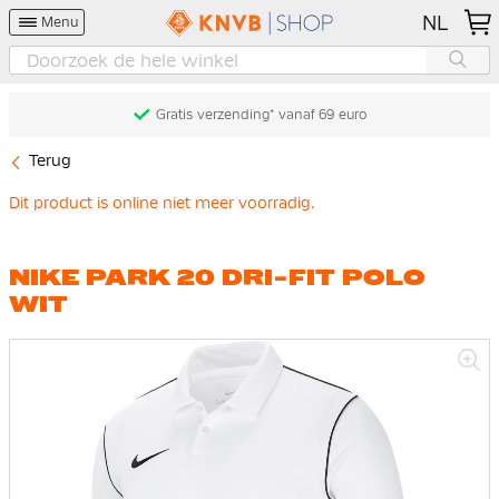
NL
Menu
Gratis verzending* vanaf 69 euro
Terug
Dit product is online niet meer voorradig.
NIKE PARK 20 DRI-FIT POLO
WIT
Ga
naar
het
einde
van
de
afbeeldingen-
gallerij