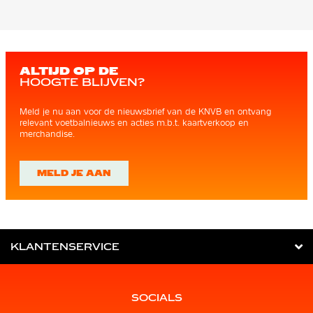
ALTIJD OP DE
HOOGTE BLIJVEN?
Meld je nu aan voor de nieuwsbrief van de KNVB en ontvang
relevant voetbalnieuws en acties m.b.t. kaartverkoop en
merchandise.
MELD JE AAN
KLANTENSERVICE
SOCIALS