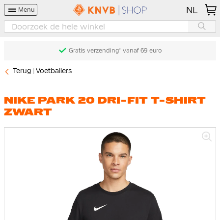
NL
Menu
Gratis verzending* vanaf 69 euro
Terug
Voetballers
NIKE PARK 20 DRI-FIT T-SHIRT
ZWART
Ga
naar
het
einde
van
de
afbeeldingen-
gallerij