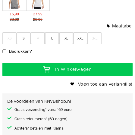
16,99
27,99
28,00
28,00
Maattabel
XS
S
M
L
XL
XXL
3XL
Bedrukken?
In Winkelwagen
Voeg toe aan verlanglijst
De voordelen van KNVBshop.nl
Gratis verzending* vanaf 69 euro
Gratis retourneren* (60 dagen)
Achteraf betalen met Klarna