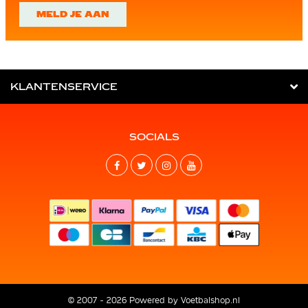
MELD JE AAN
KLANTENSERVICE
SOCIALS
© 2007 - 2026 Powered by
Voetbalshop.nl