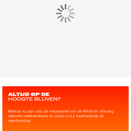
ALTIJD OP DE
HOOGTE BLIJVEN?
Meld je nu aan voor de nieuwsbrief van de KNVB en ontvang
relevant voetbalnieuws en acties m.b.t. kaartverkoop en
merchandise.