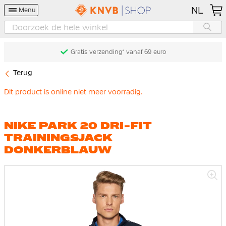
NL
Menu
Gratis verzending* vanaf 69 euro
Terug
Dit product is online niet meer voorradig.
NIKE PARK 20 DRI-FIT
TRAININGSJACK
DONKERBLAUW
Ga
naar
het
einde
van
de
afbeeldingen-
gallerij