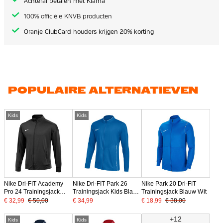
Achteraf betalen met Klarna
100% officiële KNVB producten
Oranje ClubCard houders krijgen 20% korting
POPULAIRE ALTERNATIEVEN
Kids
Kids
Nike Dri-FIT Academy
Nike Dri-FIT Park 26
Nike Park 20 Dri-FIT
Pro 24 Trainingsjack
Trainingsjack Kids Blauw
Trainingsjack Blauw Wit
Kids Zwart Wit
Wit
€ 32,99
€ 50,00
€ 34,99
€ 18,99
€ 38,00
+12
Kids
Kids