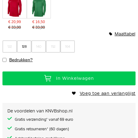
€ 20,99
€ 16,50
€ 33,00
€ 33,00
Maattabel
122
128
140
152
164
Bedrukken?
In Winkelwagen
Voeg toe aan verlanglijst
De voordelen van KNVBshop.nl
Gratis verzending* vanaf 69 euro
Gratis retourneren* (60 dagen)