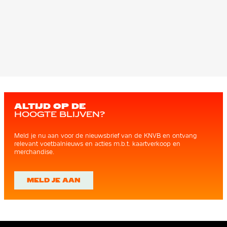
ALTIJD OP DE
HOOGTE BLIJVEN?
Meld je nu aan voor de nieuwsbrief van de KNVB en ontvang
relevant voetbalnieuws en acties m.b.t. kaartverkoop en
merchandise.
MELD JE AAN