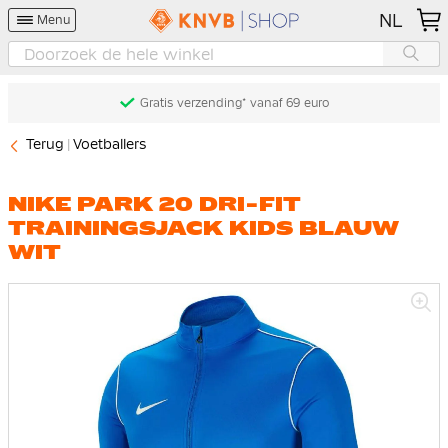
NL
Menu
Gratis verzending* vanaf 69 euro
Terug
Voetballers
NIKE PARK 20 DRI-FIT
TRAININGSJACK KIDS BLAUW
WIT
Ga
naar
het
einde
van
de
afbeeldingen-
gallerij