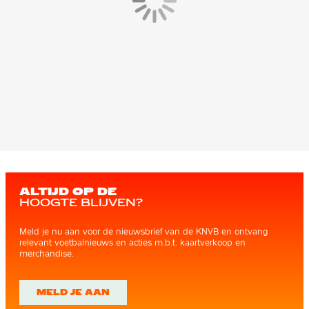
ALTIJD OP DE
HOOGTE BLIJVEN?
Meld je nu aan voor de nieuwsbrief van de KNVB en ontvang
relevant voetbalnieuws en acties m.b.t. kaartverkoop en
merchandise.
MELD JE AAN