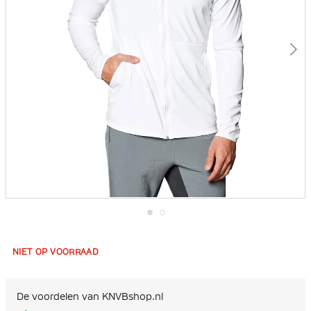
Ga
naar
het
NIET OP VOORRAAD
begin
van
de
afbeeldingen-
De voordelen van KNVBshop.nl
gallerij