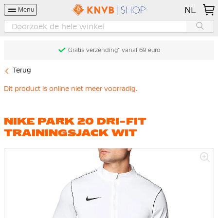
NL
Menu
Gratis verzending* vanaf 69 euro
Terug
Dit product is online niet meer voorradig.
NIKE PARK 20 DRI-FIT
TRAININGSJACK WIT
Ga
naar
het
einde
van
de
afbeeldingen-
gallerij