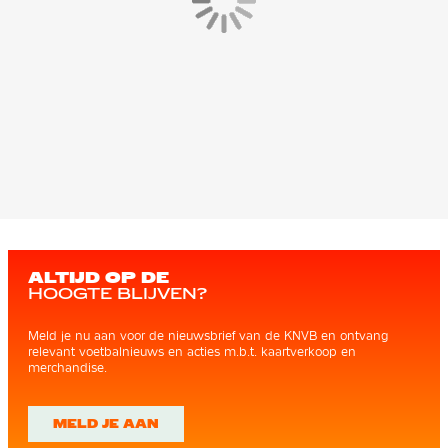
ALTIJD OP DE
HOOGTE BLIJVEN?
Meld je nu aan voor de nieuwsbrief van de KNVB en ontvang
relevant voetbalnieuws en acties m.b.t. kaartverkoop en
merchandise.
MELD JE AAN