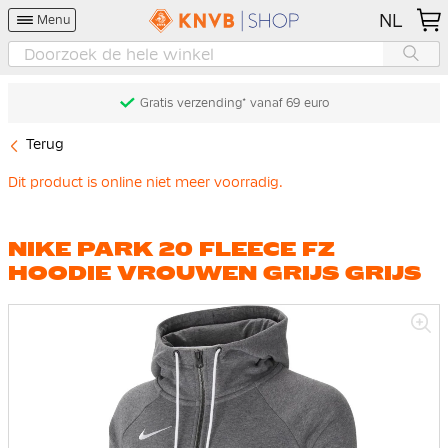
NL
Menu
Gratis verzending* vanaf 69 euro
Terug
Dit product is online niet meer voorradig.
NIKE PARK 20 FLEECE FZ
HOODIE VROUWEN GRIJS GRIJS
Ga
naar
het
einde
van
de
afbeeldingen-
gallerij