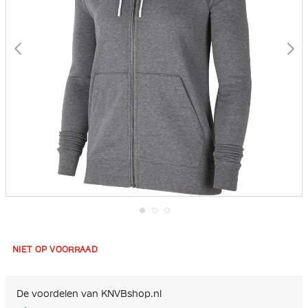
Ga
naar
het
NIET OP VOORRAAD
begin
van
de
afbeeldingen-
De voordelen van KNVBshop.nl
gallerij